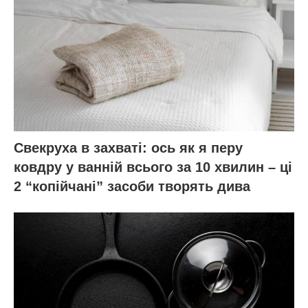
Свекруха в захваті: ось як я перу
ковдру у ванній всього за 10 хвилин – ці
2 “копійчані” засоби творять дива