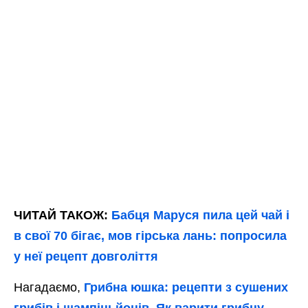
ЧИТАЙ ТАКОЖ:
Бабця Маруся пила цей чай і
в свої 70 бігає, мов гірська лань: попросила
у неї рецепт довголіття
Нагадаємо,
Грибна юшка: рецепти з сушених
грибів і шампіньйонів. Як варити грибну