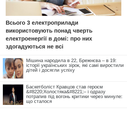
Всього 3 електроприлади
використовують понад чверть
електроенергії в домі: про них
здогадуються не всі
Мішина народила в 22, Брежнєва – в 19:
історії українських зірок, які самі виростили
дітей і досягли успіху
Баскетболіст Кравцов став героєм
&#8220;Холостяка&#8221;– і одразу
потрапив під вогонь критики через минуле:
що сталося