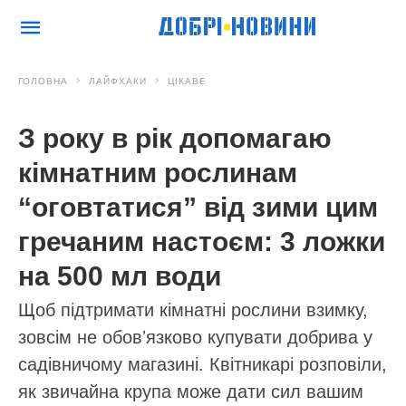
ГОЛОВНА
ЛАЙФХАКИ
ЦІКАВЕ
З року в рік допомагаю
кімнатним рослинам
“оговтатися” від зими цим
гречаним настоєм: 3 ложки
на 500 мл води
Щоб підтримати кімнатні рослини взимку,
зовсім не обовʼязково купувати добрива у
садівничому магазині. Квітникарі розповіли,
як звичайна крупа може дати сил вашим