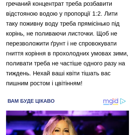
гречаний концентрат треба розбавити
відстояною водою у пропорції 1:2. Лити
таку поживну воду треба прямісінько під
корінь, не поливаючи листочки. Щоб не
перезволожити ґрунт і не спровокувати
гниття коріння в прохолодних умовах зими,
поливати треба не частіше одного разу на
тиждень. Нехай ваші квіти тішать вас
пишним ростом і цвітінням!