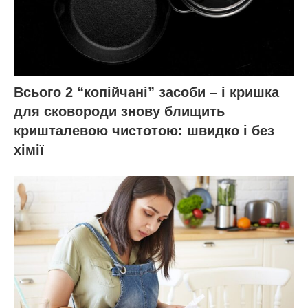
Всього 2 “копійчані” засоби – і кришка
для сковороди знову блищить
кришталевою чистотою: швидко і без
хімії