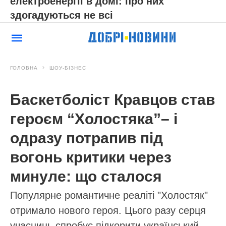
електроенергії в домі: про них
здогадуються не всі