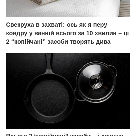
Свекруха в захваті: ось як я перу
ковдру у ванній всього за 10 хвилин – ці
2 “копійчані” засоби творять дива
Всього 2 “копійчані” засоби – і кришка