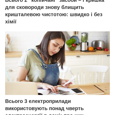
для сковороди знову блищить
кришталевою чистотою: швидко і без
хімії
Всього 3 електроприлади
використовують понад чверть