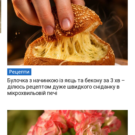
Рецепти
Булочка з начинкою із яєць та бекону за 3 хв –
ділюсь рецептом дуже швидкого сніданку в
мікрохвильовій печі