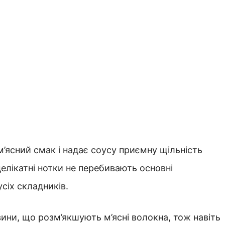
м’ясний смак і надає соусу приємну щільність
делікатні нотки не перебивають основні
сіх складників.
ини, що розм’якшують м’ясні волокна, тож навіть