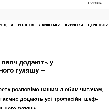
ГОЛОВНА
РОД
АСТРОЛОГІЯ
ЛАЙФХАКИ
КУРЙОЗИ
ЦЕРКОВНИЙ
1 овоч додають у
ного гуляшу –
крету розповімо нашим любим читачам,
таємно додають усі професійні шеф-
льного гуляшу.