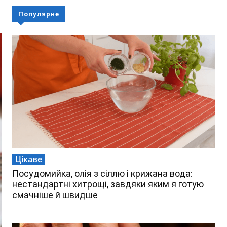
Популярне
Цікаве
Посудомийка, олія з сіллю і крижана вода:
нестандартні хитрощі, завдяки яким я готую
смачніше й швидше