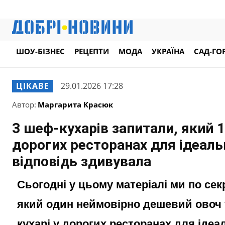
ШОУ-БІЗНЕС
РЕЦЕПТИ
МОДА
УКРАЇНА
САД-ГО
ЦІКАВЕ
29.01.2026 17:28
Автор:
Маргарита Красюк
3 шеф-кухарів запитали, який 
дорогих ресторанах для ідеаль
відповідь здивувала
Сьогодні у цьому матеріалі ми по се
який один неймовірно дешевий овоч 
кухарі у дорогих ресторанах для ідеа