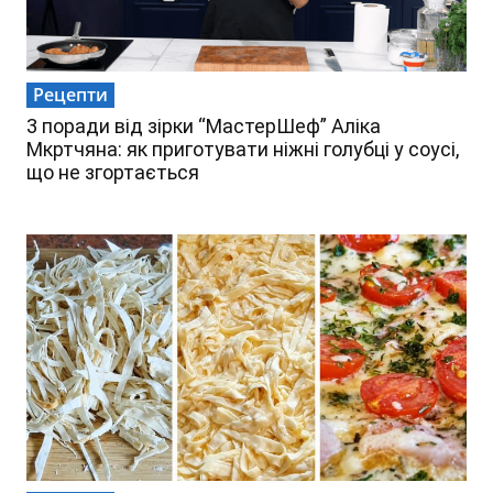
Рецепти
3 поради від зірки “МастерШеф” Аліка
Мкртчяна: як приготувати ніжні голубці у соусі,
що не згортається