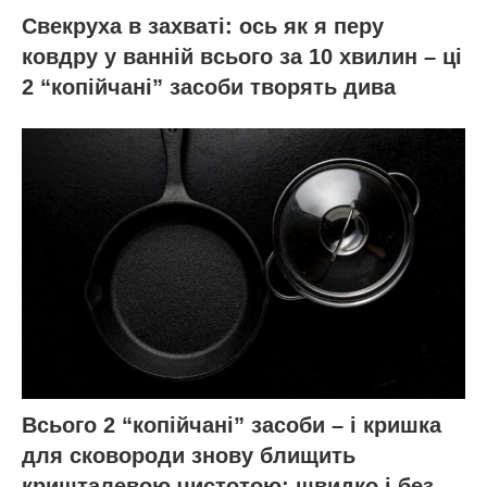
Свекруха в захваті: ось як я перу
ковдру у ванній всього за 10 хвилин – ці
2 “копійчані” засоби творять дива
Всього 2 “копійчані” засоби – і кришка
для сковороди знову блищить
кришталевою чистотою: швидко і без