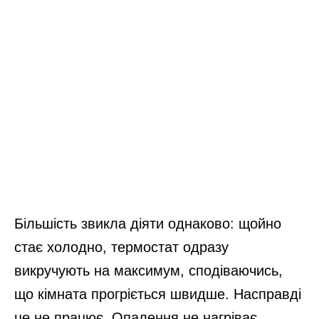
Більшість звикла діяти однаково: щойно
стає холодно, термостат одразу
викручують на максимум, сподіваючись,
що кімната прогріється швидше. Насправді
це не працює. Опалення не нагріває