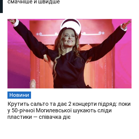
смачніше й швидше
Новини
Крутить сальто та дає 2 концерти підряд: поки
у 50-річної Могилевської шукають сліди
пластики — співачка діє