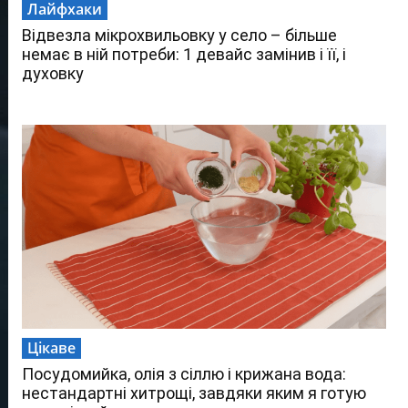
Лайфхаки
Відвезла мікрохвильовку у село – більше
немає в ній потреби: 1 девайс замінив і її, і
духовку
Цікаве
Посудомийка, олія з сіллю і крижана вода:
нестандартні хитрощі, завдяки яким я готую