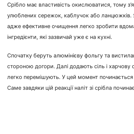
Срібло має властивість окислюватися, тому з’я
улюблених сережок, каблучок або ланцюжків. 
адже ефективне очищення легко зробити вдома 
інгредієнти, які зазвичай уже є на кухні.
Спочатку беруть алюмінієву фольгу та вистил
стороною догори. Далі додають сіль і харчову 
легко перемішують. У цей момент починається а
Саме завдяки цій реакції наліт зі срібла почина