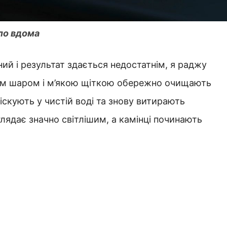
бло вдома
ий і результат здається недостатнім, я раджу
ким шаром і м’якою щіткою обережно очищають
скують у чистій воді та знову витирають
глядає значно світлішим, а камінці починають