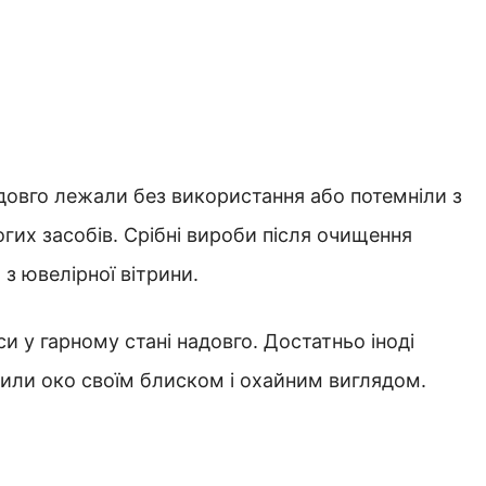
 довго лежали без використання або потемніли з
огих засобів. Срібні вироби після очищення
з ювелірної вітрини.
 у гарному стані надовго. Достатньо іноді
шили око своїм блиском і охайним виглядом.