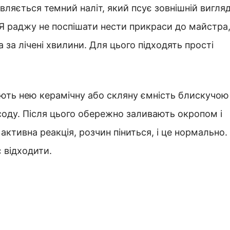
вляється темний наліт, який псує зовнішній вигля
Я раджу не поспішати нести прикраси до майстра
за лічені хвилини. Для цього підходять прості
ають нею керамічну або скляну ємність блискучою
соду. Після цього обережно заливають окропом і
ктивна реакція, розчин піниться, і це нормально.
є відходити.