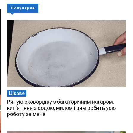
Популярне
Цікаве
Рятую сковорідку з багаторічним нагаром:
кип’ятіння з содою, милом і цим робить усю
роботу за мене