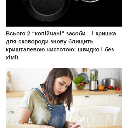
Всього 2 “копійчані” засоби – і кришка
для сковороди знову блищить
кришталевою чистотою: швидко і без
хімії