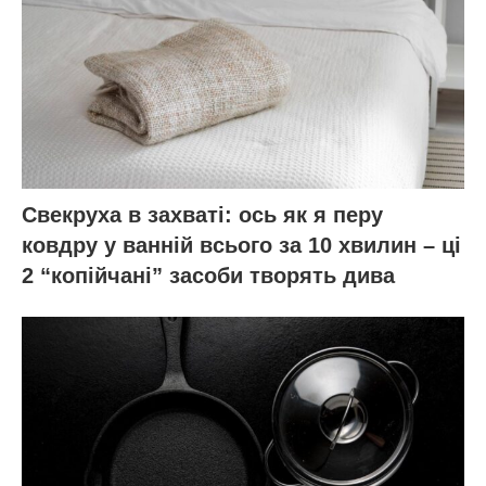
Свекруха в захваті: ось як я перу
ковдру у ванній всього за 10 хвилин – ці
2 “копійчані” засоби творять дива