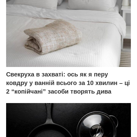
Свекруха в захваті: ось як я перу
ковдру у ванній всього за 10 хвилин – ці
2 “копійчані” засоби творять дива