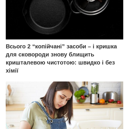
Всього 2 “копійчані” засоби – і кришка
для сковороди знову блищить
кришталевою чистотою: швидко і без
хімії