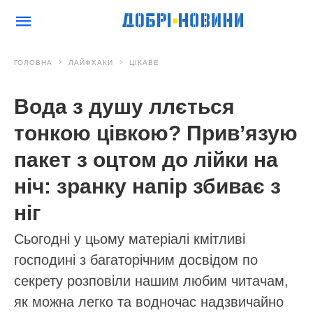
ГОЛОВНА
ЛАЙФХАКИ
ЦІКАВЕ
Вода з душу ллється
тонкою цівкою? Прив’язую
пакет з оцтом до лійки на
ніч: зранку напір збиває з
ніг
Сьогодні у цьому матеріалі кмітливі
господині з багаторічним досвідом по
секрету розповіли нашим любим читачам,
як можна легко та водночас надзвичайно