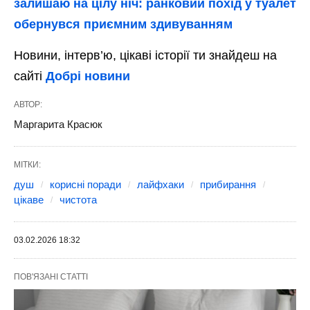
залишаю на цілу ніч: ранковий похід у туалет
обернувся приємним здивуванням
Новини, інтерв’ю, цікаві історії ти знайдеш на
сайті
Добрі новини
АВТОР:
Маргарита Красюк
МІТКИ:
душ
корисні поради
лайфхаки
прибирання
цікаве
чистота
03.02.2026 18:32
ПОВ'ЯЗАНІ СТАТТІ