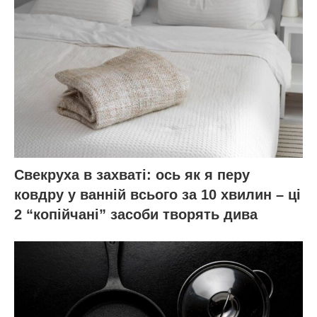
Свекруха в захваті: ось як я перу
ковдру у ванній всього за 10 хвилин – ці
2 “копійчані” засоби творять дива