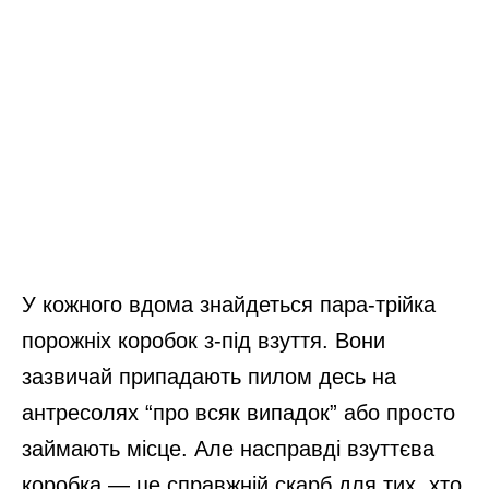
У кожного вдома знайдеться пара-трійка
порожніх коробок з-під взуття. Вони
зазвичай припадають пилом десь на
антресолях “про всяк випадок” або просто
займають місце. Але насправді взуттєва
коробка — це справжній скарб для тих, хто