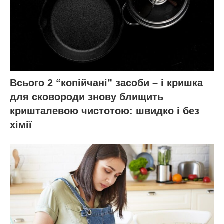
Всього 2 “копійчані” засоби – і кришка
для сковороди знову блищить
кришталевою чистотою: швидко і без
хімії