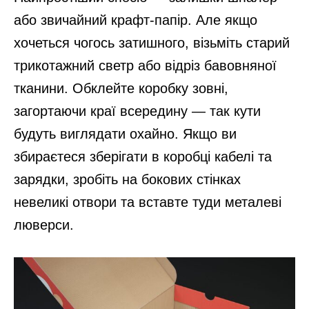
або звичайний крафт-папір. Але якщо
хочеться чогось затишного, візьміть старий
трикотажний светр або відріз бавовняної
тканини. Обклейте коробку зовні,
загортаючи краї всередину — так кути
будуть виглядати охайно. Якщо ви
збираєтеся зберігати в коробці кабелі та
зарядки, зробіть на бокових стінках
невеликі отвори та вставте туди металеві
люверси.