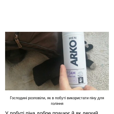
Господині розповіли, як в побуті використати піну для
гоління
У побуті піна добре працює й як легкий