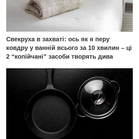
Свекруха в захваті: ось як я перу
ковдру у ванній всього за 10 хвилин – ці
2 “копійчані” засоби творять дива