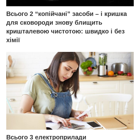
Всього 2 “копійчані” засоби – і кришка
для сковороди знову блищить
кришталевою чистотою: швидко і без
хімії
Всього 3 електроприлади