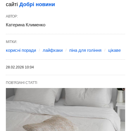
сайті
Добрі новини
АВТОР:
Катерина Клименко
МІТКИ:
корисні поради
лайфхаки
піна для гоління
цікаве
28.02.2026 10:04
ПОВ'ЯЗАНІ СТАТТІ