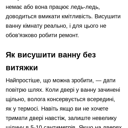
немає або вона працює ледь-ледь,
доводиться вмикати кмітливість. Висушити
ванну кімнату реально, і для цього не
обов’язково робити ремонт.
Як висушити ванну без
витяжки
Найпростіше, що можна зробити, — дати
повітрю шлях. Коли двері у ванну зачинені
щільно, волога консервується всередині,
як у термосі. Навіть якщо ви не хочете
тримати двері навстіж, залиште невелику
щілину в 5-10 сантиметрів. Якщо на дверях