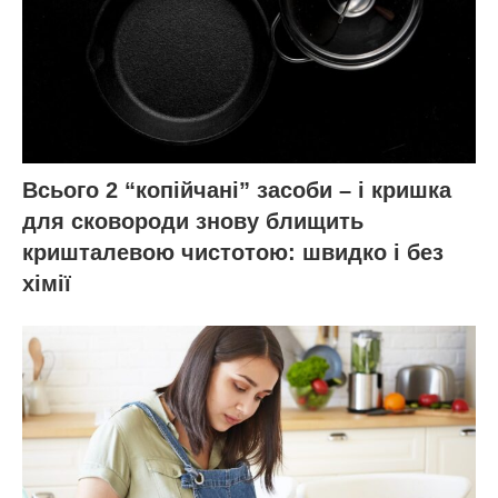
Всього 2 “копійчані” засоби – і кришка
для сковороди знову блищить
кришталевою чистотою: швидко і без
хімії