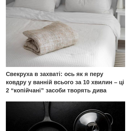
Свекруха в захваті: ось як я перу
ковдру у ванній всього за 10 хвилин – ці
2 “копійчані” засоби творять дива