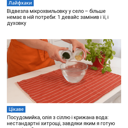
Лайфхаки
Відвезла мікрохвильовку у село – більше
немає в ній потреби: 1 девайс замінив і її, і
духовку
Цікаве
Посудомийка, олія з сіллю і крижана вода:
нестандартні хитрощі, завдяки яким я готую