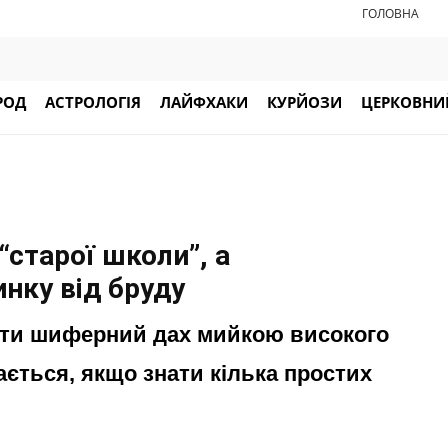
ГОЛОВНА
РОД
АСТРОЛОГІЯ
ЛАЙФХАКИ
КУРЙОЗИ
ЦЕРКОВНИЙ
“старої школи”, а
инку від бруду
мити шиферний дах мийкою високого
ається, якщо знати кілька простих