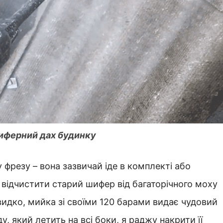
шиферний дах будинку
фрезу – вона зазвичай іде в комплекті або
відчистити старий шифер від багаторічного моху
видко, мийка зі своїми 120 барами видає чудовий
у, який летить на всі боки, я раджу накрити її