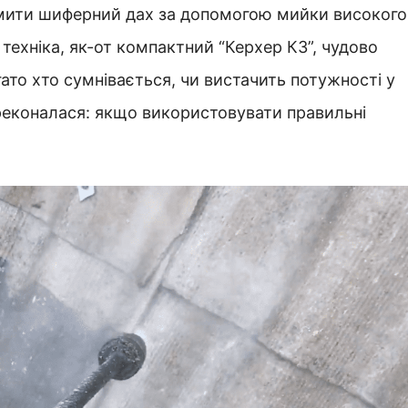
ідмити шиферний дах за допомогою мийки високого
техніка, як-от компактний “Керхер К3”, чудово
ато хто сумнівається, чи вистачить потужності у
ереконалася: якщо використовувати правильні