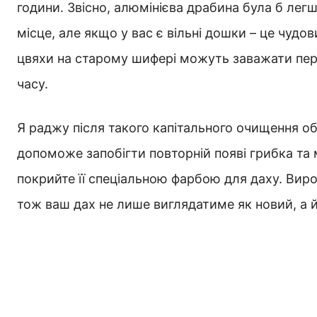
години. Звісно, алюмінієва драбина була б легшо
місце, але якщо у вас є вільні дошки – це чудов
цвяхи на старому шифері можуть заважати пер
часу.
Я раджу після такого капітального очищення о
допоможе запобігти повторній появі грибка та 
покрийте її спеціальною фарбою для даху. Вироб
тож ваш дах не лише виглядатиме як новий, а 