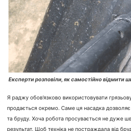
Експерти розповіли, як самостійно відмити 
Я раджу обов’язково використовувати грязьову 
продається окремо. Саме ця насадка дозволяє 
та бруду. Хоча робота просувається не дуже ш
результат. Щоб техніка не постраждала від бруд