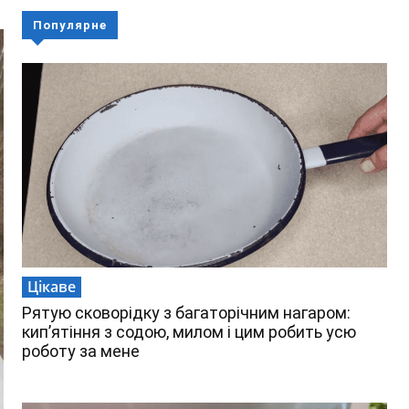
Популярне
Цікаве
Рятую сковорідку з багаторічним нагаром:
кип’ятіння з содою, милом і цим робить усю
роботу за мене