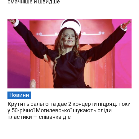
смачніше й швидше
Новини
Крутить сальто та дає 2 концерти підряд: поки
у 50-річної Могилевської шукають сліди
пластики — співачка діє