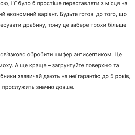
ю, і її було б простіше переставляти з місця на
ий економний варіант. Будьте готові до того, що
есувати драбину, тому це забере трохи більше
бов’язково обробити шифер антисептиком. Це
моху. А ще краще – заґрунтуйте поверхню та
ники зазвичай дають на неї гарантію до 5 років,
й прослужить значно довше.