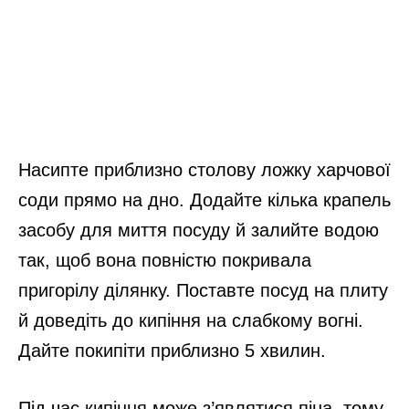
Насипте приблизно столову ложку харчової
соди прямо на дно. Додайте кілька крапель
засобу для миття посуду й залийте водою
так, щоб вона повністю покривала
пригорілу ділянку. Поставте посуд на плиту
й доведіть до кипіння на слабкому вогні.
Дайте покипіти приблизно 5 хвилин.
Під час кипіння може з’являтися піна, тому