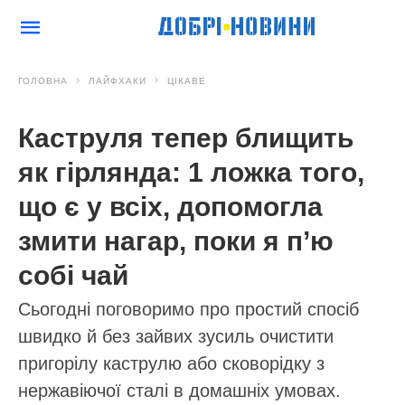
ГОЛОВНА
ЛАЙФХАКИ
ЦІКАВЕ
Каструля тепер блищить
як гірлянда: 1 ложка того,
що є у всіх, допомогла
змити нагар, поки я п’ю
собі чай
Сьогодні поговоримо про простий спосіб
швидко й без зайвих зусиль очистити
пригорілу каструлю або сковорідку з
нержавіючої сталі в домашніх умовах.