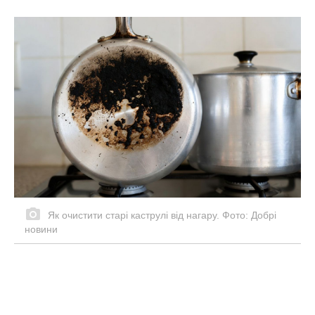
Як очистити старі каструлі від нагару. Фото: Добрі
новини