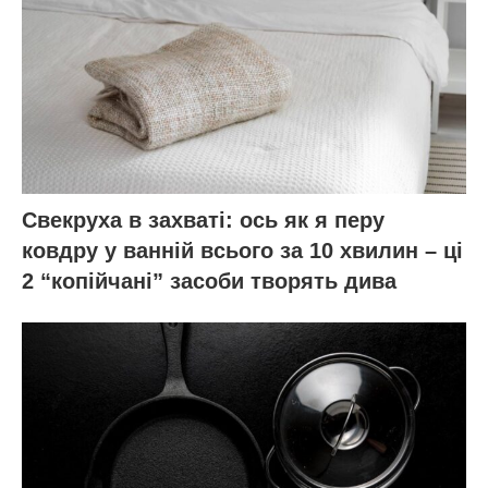
Свекруха в захваті: ось як я перу
ковдру у ванній всього за 10 хвилин – ці
2 “копійчані” засоби творять дива