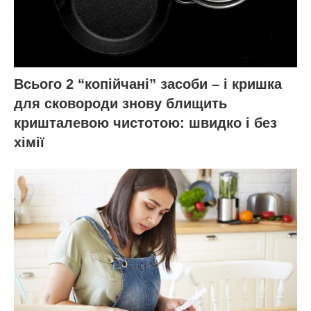
Всього 2 “копійчані” засоби – і кришка
для сковороди знову блищить
кришталевою чистотою: швидко і без
хімії