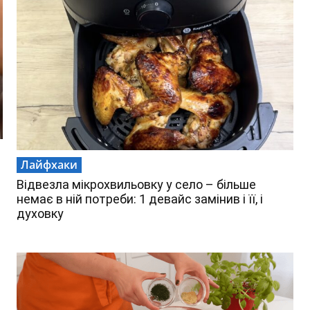
Лайфхаки
Відвезла мікрохвильовку у село – більше
немає в ній потреби: 1 девайс замінив і її, і
духовку