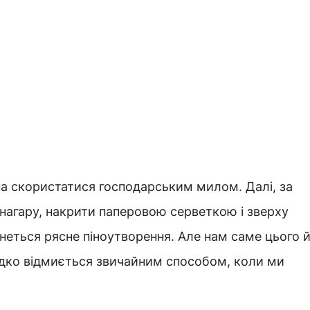
на скористатися господарським милом. Далі, за
 нагару, накрити паперовою серветкою і зверху
чнеться рясне піноутворення. Але нам саме цього 
видко відмиється звичайним способом, коли ми