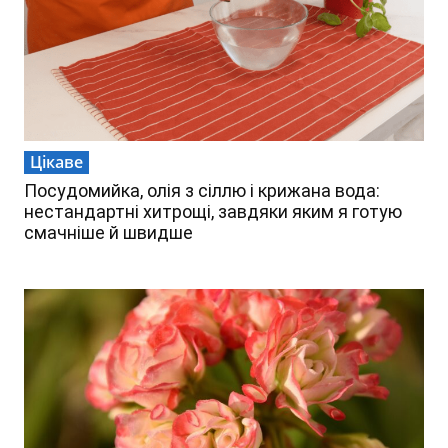
Цікаве
Посудомийка, олія з сіллю і крижана вода:
нестандартні хитрощі, завдяки яким я готую
смачніше й швидше