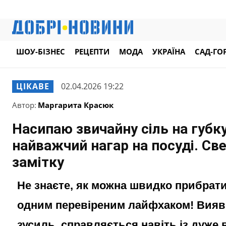
ШОУ-БІЗНЕС
РЕЦЕПТИ
МОДА
УКРАЇНА
САД-ГО
ЦІКАВЕ
02.04.2026 19:22
Автор:
Маргарита Красюк
Насипаю звичайну сіль на губк
найважчий нагар на посуді. Све
замітку
Не знаєте, як можна швидко прибрати
одним перевіреним лайфхаком! Вияви
зусиль, справляється навіть із дуже