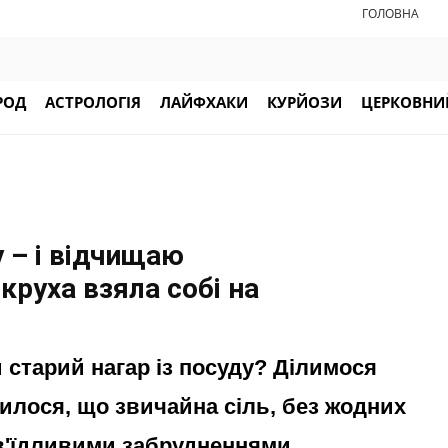
ГОЛОВНА
РОД
АСТРОЛОГІЯ
ЛАЙФХАКИ
КУРЙОЗИ
ЦЕРКОВНИЙ
у – і відчищаю
круха взяла собі на
 старий нагар із посуду? Ділимося
лося, що звичайна сіль, без жодних
 в'їдливими забрудненнями.