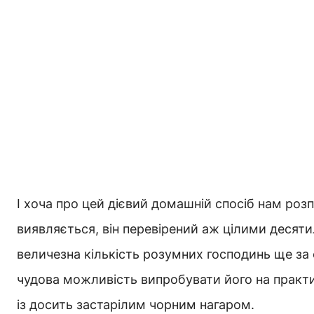
І хоча про цей дієвий домашній спосіб нам розп
виявляється, він перевірений аж цілими десят
величезна кількість розумних господинь ще за ст
чудова можливість випробувати його на практиц
із досить застарілим чорним нагаром.