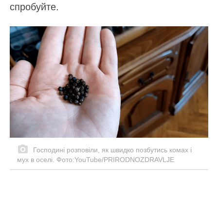
спробуйте.
Господині розповіли, як швидко позбутись комах і
мух в оселі. Фото:YouTube/PRIRODNOZDRAVLJE