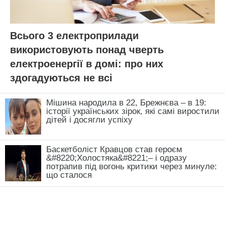
Всього 3 електроприлади
використовують понад чверть
електроенергії в домі: про них
здогадуються не всі
Мішина народила в 22, Брежнєва – в 19:
історії українських зірок, які самі виростили
дітей і досягли успіху
Баскетболіст Кравцов став героєм
&#8220;Холостяка&#8221;– і одразу
потрапив під вогонь критики через минуле:
що сталося