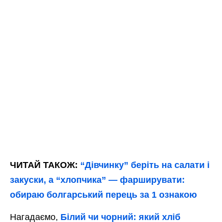
ЧИТАЙ ТАКОЖ:
“Дівчинку” беріть на салати і
закуски, а “хлопчика” — фарширувати:
обираю болгарський перець за 1 ознакою
Нагадаємо,
Білий чи чорний: який хліб