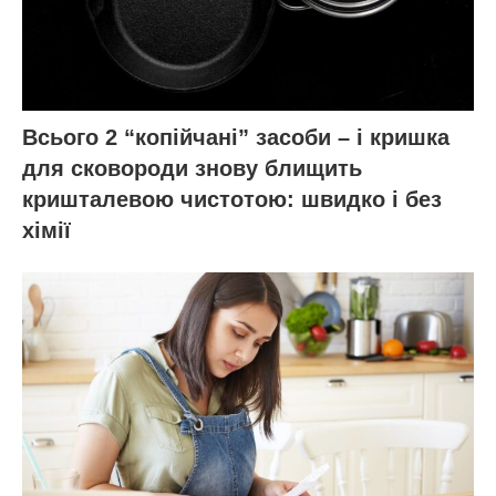
Всього 2 “копійчані” засоби – і кришка
для сковороди знову блищить
кришталевою чистотою: швидко і без
хімії