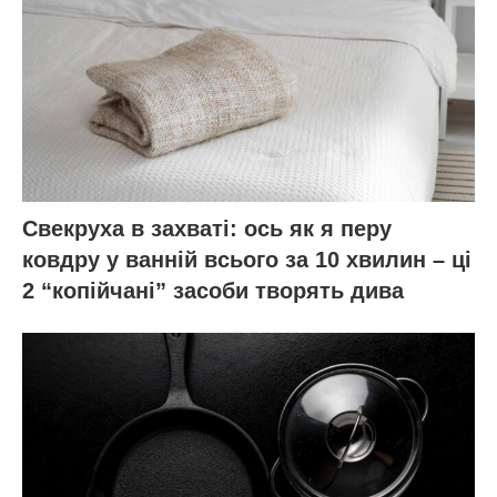
Свекруха в захваті: ось як я перу
ковдру у ванній всього за 10 хвилин – ці
2 “копійчані” засоби творять дива