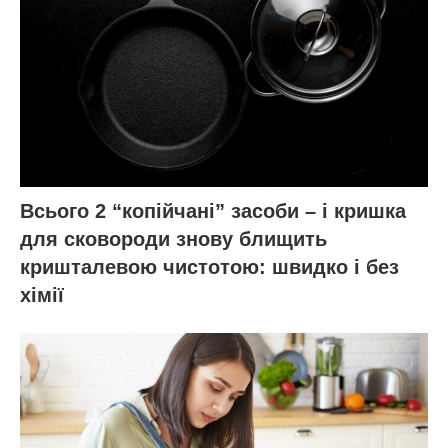
Всього 2 “копійчані” засоби – і кришка
для сковороди знову блищить
кришталевою чистотою: швидко і без
хімії