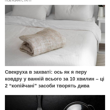
ПОВ'ЯЗАНІ СТАТТІ
Свекруха в захваті: ось як я перу
ковдру у ванній всього за 10 хвилин – ці
2 “копійчані” засоби творять дива