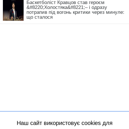
Баскетболіст Кравцов став героєм
&#8220;Холостяка&#8221;– і одразу
потрапив під вогонь критики через минуле:
що сталося
Наш сайт використовує cookies для