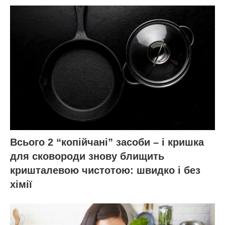
Всього 2 “копійчані” засоби – і кришка
для сковороди знову блищить
кришталевою чистотою: швидко і без
хімії