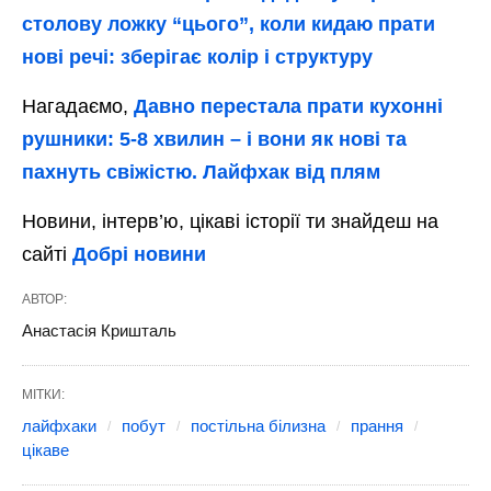
столову ложку “цього”, коли кидаю прати
нові речі: зберігає колір і структуру
Нагадаємо,
Давно перестала прати кухонні
рушники: 5-8 хвилин – і вони як нові та
пахнуть свіжістю. Лайфхак від плям
Новини, інтерв’ю, цікаві історії ти знайдеш на
сайті
Добрі новини
АВТОР:
Анастасія Кришталь
МІТКИ:
лайфхаки
побут
постільна білизна
прання
цікаве