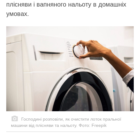
плісняви і вапняного нальоту в домашніх
умовах.
Господині розповіли, як очистити лоток пральної
машини від плісняви та нальоту. Фото: Freepik