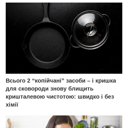
Всього 2 “копійчані” засоби – і кришка
для сковороди знову блищить
кришталевою чистотою: швидко і без
хімії