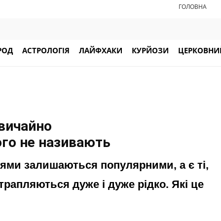
ГОЛОВНА
РОД
АСТРОЛОГІЯ
ЛАЙФХАКИ
КУРЙОЗИ
ЦЕРКОВНИЙ
звичайно
ого не називають
ттями залишаються популярними, а є ті,
трапляються дуже і дуже рідко. Які це