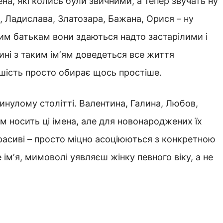
ена, які колись були звичними, а тепер звучать ну
, Ладислава, Златозара, Бажана, Орися – ну
ним батькам вони здаються надто застарілими і
тині з таким імʼям доведеться все життя
ьшість просто обирає щось простіше.
минулому столітті. Валентина, Галина, Любов,
ам носить ці імена, але для новонароджених їх
красиві – просто міцно асоціюються з конкретною
 імʼя, мимоволі уявляєш жінку певного віку, а не