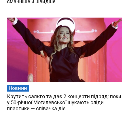
смачніше й швидше
Новини
Крутить сальто та дає 2 концерти підряд: поки
у 50-річної Могилевської шукають сліди
пластики — співачка діє