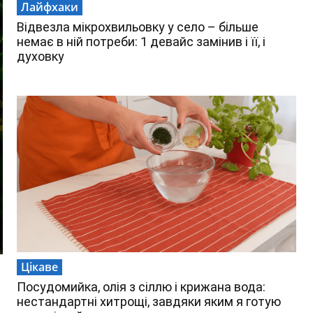
Лайфхаки
Відвезла мікрохвильовку у село – більше
немає в ній потреби: 1 девайс замінив і її, і
духовку
Цікаве
Посудомийка, олія з сіллю і крижана вода:
нестандартні хитрощі, завдяки яким я готую