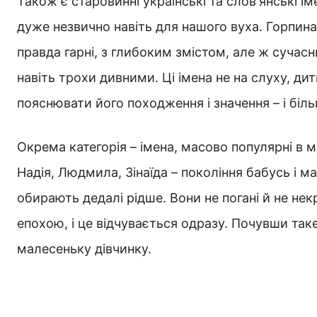
Також є старовинні українські та словʼянські ім
дуже незвично навіть для нашого вуха. Горпина
правда гарні, з глибоким змістом, але ж сучас
навіть трохи дивними. Ці імена не на слуху, ди
пояснювати його походження і значення – і біл
Окрема категорія – імена, масово популярні в 
Надія, Людмила, Зінаїда – покоління бабусь і м
обирають дедалі рідше. Вони не погані й не не
епохою, і це відчувається одразу. Почувши таке
малесеньку дівчинку.