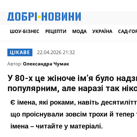
ШОУ-БІЗНЕС
РЕЦЕПТИ
МОДА
УКРАЇНА
САД-ГО
ЦІКАВЕ
22.04.2026 21:32
Автор:
Олександра Чумак
У 80-х це жіноче ім’я було над
популярним, але наразі так нік
Є імена, які роками, навіть десятилі
що проіснували зовсім трохи й тепер 
імена – читайте у матеріалі.