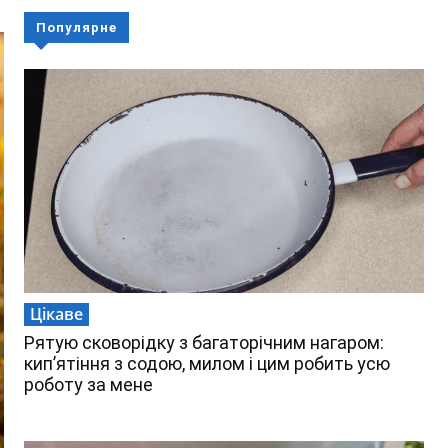
Популярне
Цікаве
Рятую сковорідку з багаторічним нагаром:
кип’ятіння з содою, милом і цим робить усю
роботу за мене