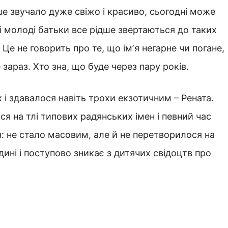
іше звучало дуже свіжо і красиво, сьогодні може
і молоді батьки все рідше звертаються до таких
Це не говорить про те, що імʼя негарне чи погане,
зараз. Хто зна, що буде через пару років.
 і здавалося навіть трохи екзотичним – Рената.
я на тлі типових радянських імен і певний час
: не стало масовим, але й не перетворилося на
дині і поступово зникає з дитячих свідоцтв про