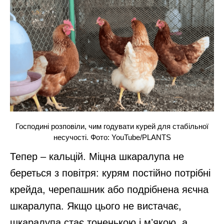
Господині розповіли, чим годувати курей для стабільної
несучості. Фото: YouTube/PLANTS
Тепер – кальцій. Міцна шкаралупа не
береться з повітря: курям постійно потрібні
крейда, черепашник або подрібнена яєчна
шкаралупа. Якщо цього не вистачає,
шкаралупа стає тоненькою і мʼякою, а