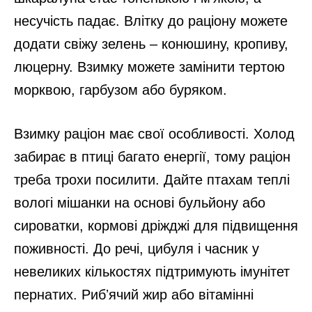
несучість падає. Влітку до раціону можете
додати свіжу зелень – конюшину, кропиву,
люцерну. Взимку можете замінити тертою
морквою, гарбузом або буряком.
Взимку раціон має свої особливості. Холод
забирає в птиці багато енергії, тому раціон
треба трохи посилити. Дайте птахам теплі
вологі мішанки на основі бульйону або
сироватки, кормові дріжджі для підвищення
поживності. До речі, цибуля і часник у
невеликих кількостях підтримують імунітет
пернатих. Рибʼячий жир або вітамінні