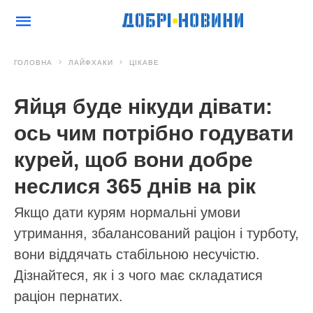
ГОЛОВНА
ЛАЙФХАКИ
ЦІКАВЕ
Яйця буде нікуди дівати:
ось чим потрібно годувати
курей, щоб вони добре
неслися 365 днів на рік
Якщо дати курям нормальні умови
утримання, збалансований раціон і турботу,
вони віддячать стабільною несучістю.
Дізнайтеся, як і з чого має складатися
раціон пернатих.