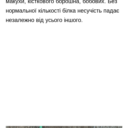
макухи, кісткового борошна, бобових. Без
нормальної кількості білка несучість падає
незалежно від усього іншого.