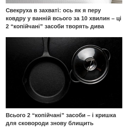
Свекруха в захваті: ось як я перу
ковдру у ванній всього за 10 хвилин – ці
2 “копійчані” засоби творять дива
Всього 2 “копійчані” засоби – і кришка
для сковороди знову блищить