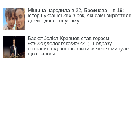
Мішина народила в 22, Брежнєва – в 19:
історії українських зірок, які самі виростили
дітей і досягли успіху
Баскетболіст Кравцов став героєм
&#8220;Холостяка&#8221;– і одразу
потрапив під вогонь критики через минуле:
що сталося