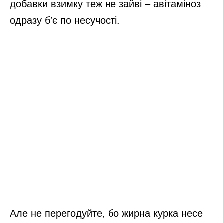
добавки взимку теж не зайві – авітаміноз
одразу бʼє по несучості.
Але не перегодуйте, бо жирна курка несе