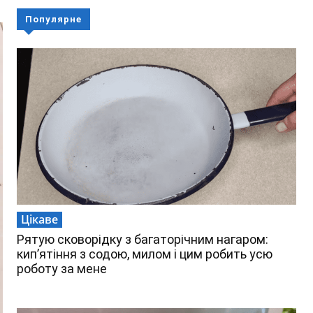
Популярне
Цікаве
Рятую сковорідку з багаторічним нагаром:
кип’ятіння з содою, милом і цим робить усю
роботу за мене