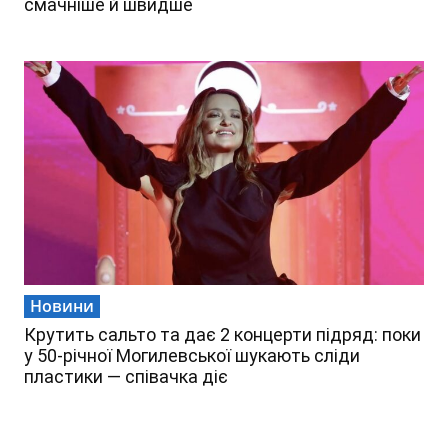
смачніше й швидше
Новини
Крутить сальто та дає 2 концерти підряд: поки
у 50-річної Могилевської шукають сліди
пластики — співачка діє