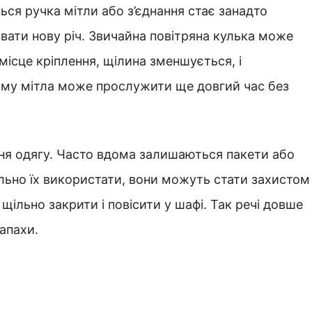
ься ручка мітли або з’єднання стає занадто
вати нову річ. Звичайна повітряна кулька може
ісце кріплення, щілина зменшується, і
ьому мітла може прослужити ще довгий час без
ня одягу. Часто вдома залишаються пакети або
льно їх використати, вони можуть стати захистом
 щільно закрити і повісити у шафі. Так речі довше
апахи.