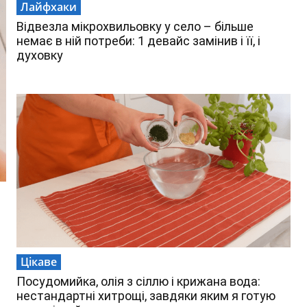
Лайфхаки
Відвезла мікрохвильовку у село – більше
немає в ній потреби: 1 девайс замінив і її, і
духовку
Цікаве
Посудомийка, олія з сіллю і крижана вода:
нестандартні хитрощі, завдяки яким я готую