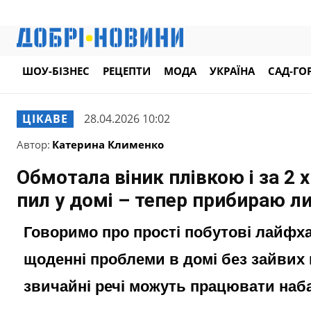
ШОУ-БІЗНЕС
РЕЦЕПТИ
МОДА
УКРАЇНА
САД-ГО
ЦІКАВЕ
28.04.2026 10:02
Автор:
Катерина Клименко
Обмотала віник плівкою і за 2 
пил у домі – тепер прибираю л
Говоримо про прості побутові лайфх
щоденні проблеми в домі без зайвих в
звичайні речі можуть працювати наба