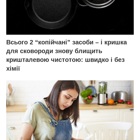
Всього 2 “копійчані” засоби – і кришка
для сковороди знову блищить
кришталевою чистотою: швидко і без
хімії