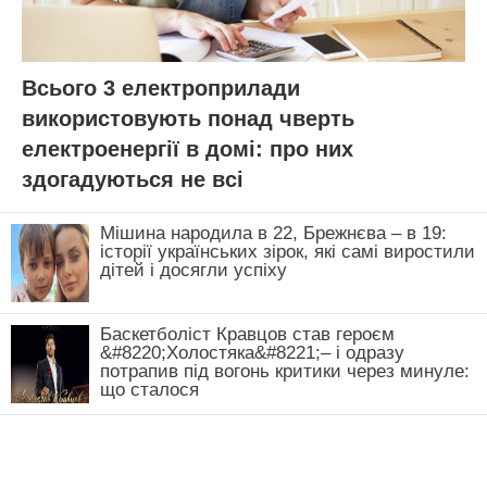
Всього 3 електроприлади
використовують понад чверть
електроенергії в домі: про них
здогадуються не всі
Мішина народила в 22, Брежнєва – в 19:
історії українських зірок, які самі виростили
дітей і досягли успіху
Баскетболіст Кравцов став героєм
&#8220;Холостяка&#8221;– і одразу
потрапив під вогонь критики через минуле:
що сталося