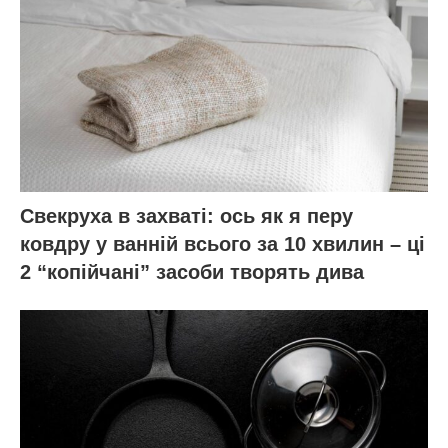
Свекруха в захваті: ось як я перу
ковдру у ванній всього за 10 хвилин – ці
2 “копійчані” засоби творять дива