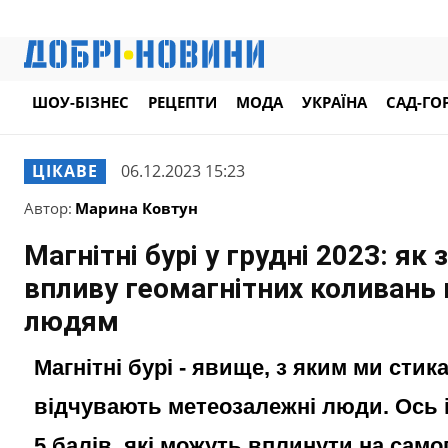
ШОУ-БІЗНЕС
РЕЦЕПТИ
МОДА
УКРАЇНА
САД-ГО
ЦІКАВЕ
06.12.2023 15:23
Автор:
Марина Ковтун
Магнітні бурі у грудні 2023: як
впливу геомагнітних коливан
людям
Магнітні бурі - явище, з яким ми сти
відчувають метеозалежні люди. Ось і 
5 балів, які можуть вплинути на само