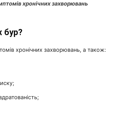
мптомів хронічних захворювань
х бур?
томів хронічних захворювань, а також:
тиску;
здратованість;