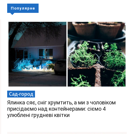
Популярне
Сад-город
Ялинка сяє, сніг хрумтить, а ми з чоловіком
присідаємо над контейнерами: сіємо 4
улюблені грудневі квітки