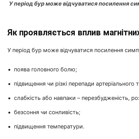
У період бур може відчуватися посилення си
Як проявляється вплив магнітни
У період бур може відчуватися посилення симп
поява головного болю;
підвищення чи різкі перепади артеріального 
слабкість або навпаки – перезбудженість, ро
безсоння чи сонливість;
підвищення температури.