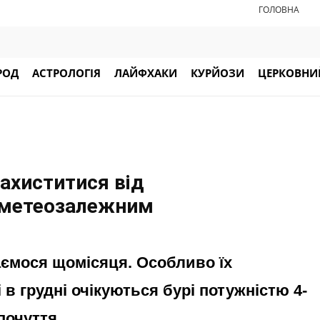
ГОЛОВНА
РОД
АСТРОЛОГІЯ
ЛАЙФХАКИ
КУРЙОЗИ
ЦЕРКОВНИЙ
 захиститися від
ь метеозалежним
каємося щомісяця. Особливо їх
в грудні очікуються бурі потужністю 4-
почуття.