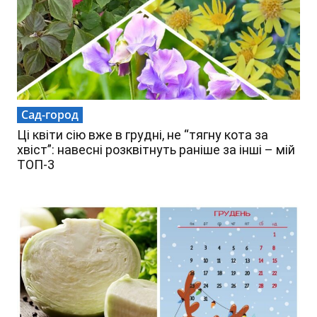
Сад-город
Ці квіти сію вже в грудні, не “тягну кота за
хвіст”: навесні розквітнуть раніше за інші – мій
ТОП-3