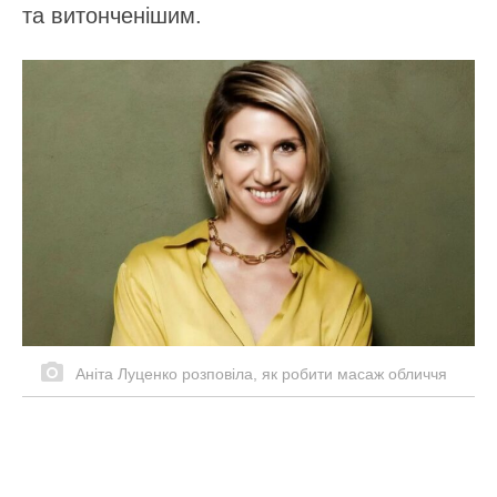
та витонченішим.
Аніта Луценко розповіла, як робити масаж обличчя