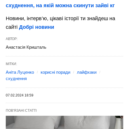
схуднення, на якій можна скинути зайві кг
Новини, інтерв’ю, цікаві історії ти знайдеш на
сайті
Добрі новини
АВТОР:
Анастасія Кришталь
МІТКИ:
Аніта Луценко
корисні поради
лайфхаки
схуднення
07.02.2024 18:59
ПОВ'ЯЗАНІ СТАТТІ