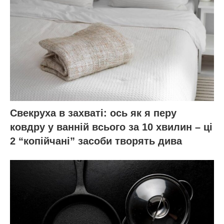
Свекруха в захваті: ось як я перу
ковдру у ванній всього за 10 хвилин – ці
2 “копійчані” засоби творять дива