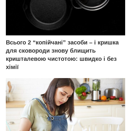
Всього 2 “копійчані” засоби – і кришка
для сковороди знову блищить
кришталевою чистотою: швидко і без
хімії