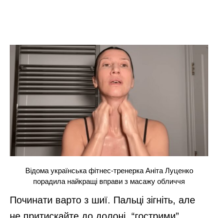
Відома українська фітнес-тренерка Аніта Луценко
порадила найкращі вправи з масажу обличчя
Починати варто з шиї. Пальці зігніть, але
не притискайте до долоні, “гострими”