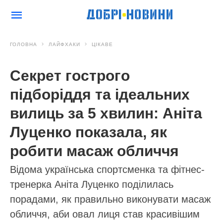
ГОЛОВНА
ЛАЙФХАКИ
ЦІКАВЕ
Секрет гострого
підборіддя та ідеальних
вилиць за 5 хвилин: Аніта
Луценко показала, як
робити масаж обличчя
Відома українська спортсменка та фітнес-
тренерка Аніта Луценко поділилась
порадами, як правильно виконувати масаж
обличчя, аби овал лиця став красивішим