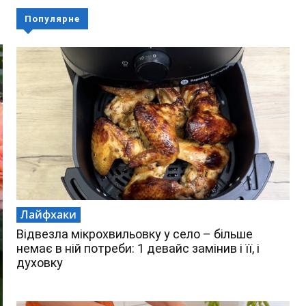
Популярне
Лайфхаки
Відвезла мікрохвильовку у село – більше
немає в ній потреби: 1 девайс замінив і її, і
духовку