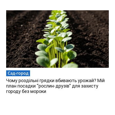
Сад-город
Чому роздільні грядки вбивають урожай? Мій
план посадки “рослин-друзів” для захисту
городу без мороки