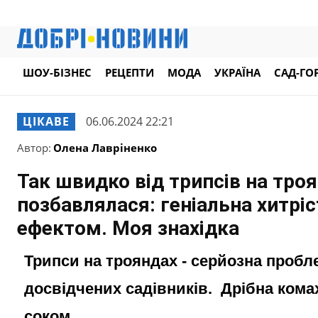
ШОУ-БІЗНЕС
РЕЦЕПТИ
МОДА
УКРАЇНА
САД-ГО
ЦІКАВЕ
06.06.2024 22:21
Автор:
Олена Лавріненко
Так швидко від трипсів на троя
позбавлялася: геніальна хитрі
ефектом. Моя знахідка
Трипси на трояндах - серйозна пробле
досвідчених садівників. Дрібна комах
соком.