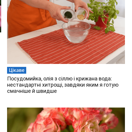
Цікаве
Посудомийка, олія з сіллю і крижана вода:
нестандартні хитрощі, завдяки яким я готую
смачніше й швидше