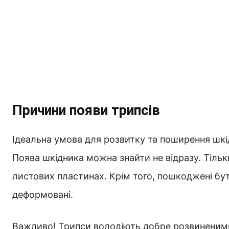
Причини появи трипсів
Ідеальна умова для розвитку та поширення шкід
Поява шкідника можна знайти не відразу. Тільк
листових пластинах. Крім того, пошкоджені бут
деформовані.
Важливо! Трипси володіють добре розвиненими