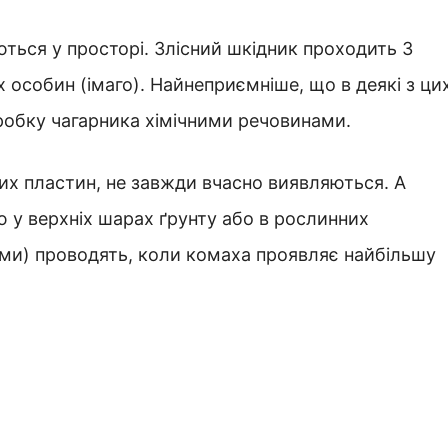
ься у просторі. Злісний шкідник проходить 3
х особин (імаго). Найнеприємніше, що в деякі з ци
бробку чагарника хімічними речовинами.
вих пластин, не завжди вчасно виявляються. А
ю у верхніх шарах ґрунту або в рослинних
ми) проводять, коли комаха проявляє найбільшу