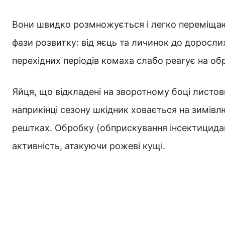
Вони швидко розмножується і легко переміщают
фази розвитку: від яєць та личинок до доросли
перехідних періодів комаха слабо реагує на о
Яйця, що відкладені на зворотному боці листо
наприкінці сезону шкідник ховається на зимівл
рештках. Обробку (обприскування інсектицида
активність, атакуючи рожеві кущі.