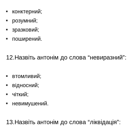
конктерний;
розумний;
зразковий;
поширений.
12.Назвіть антонім до слова “невиразний”:
втомливий;
відносний;
чіткий;
невимушений.
13.Назвіть антонім до слова “ліквідація”: