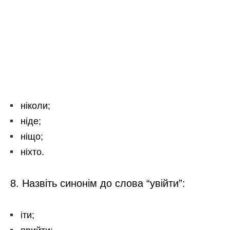
ніколи;
ніде;
ніщо;
ніхто.
8. Назвіть синонім до слова “увійти”:
іти;