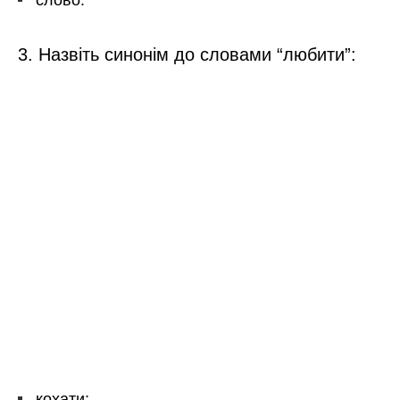
слово.
3. Назвіть синонім до словами “любити”:
кохати;