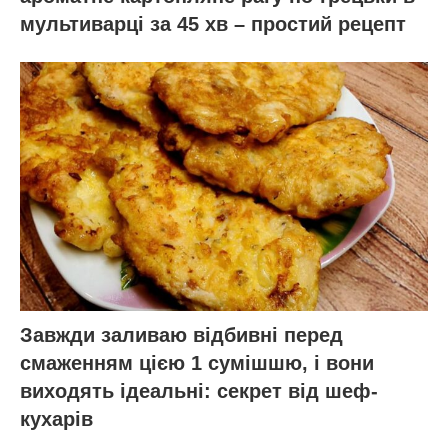
мультиварці за 45 хв – простий рецепт
Завжди заливаю відбивні перед
смаженням цією 1 сумішшю, і вони
виходять ідеальні: секрет від шеф-
кухарів