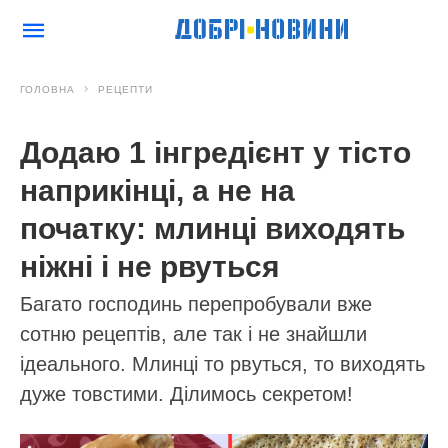
ГОЛОВНА
РЕЦЕПТИ
Додаю 1 інгредієнт у тісто
наприкінці, а не на
початку: млинці виходять
ніжні і не рвуться
Багато господинь перепробували вже
сотню рецептів, але так і не знайшли
ідеального. Млинці то рвуться, то виходять
дуже товстими. Ділимось секретом!