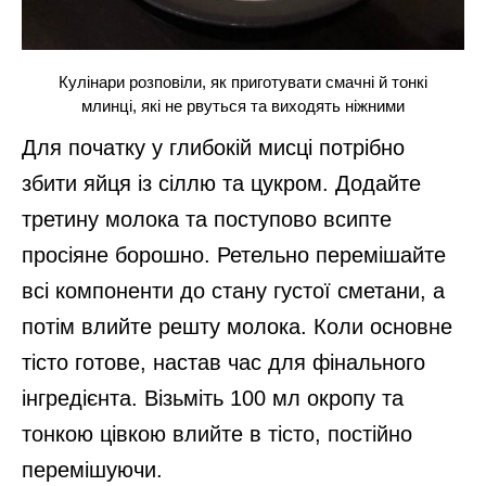
Кулінари розповіли, як приготувати смачні й тонкі
млинці, які не рвуться та виходять ніжними
Для початку у глибокій мисці потрібно
збити яйця із сіллю та цукром. Додайте
третину молока та поступово всипте
просіяне борошно. Ретельно перемішайте
всі компоненти до стану густої сметани, а
потім влийте решту молока. Коли основне
тісто готове, настав час для фінального
інгредієнта. Візьміть 100 мл окропу та
тонкою цівкою влийте в тісто, постійно
перемішуючи.