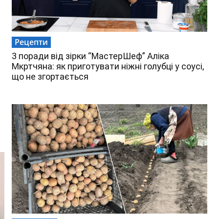
Рецепти
3 поради від зірки “МастерШеф” Аліка
Мкртчяна: як приготувати ніжні голубці у соусі,
що не згортається