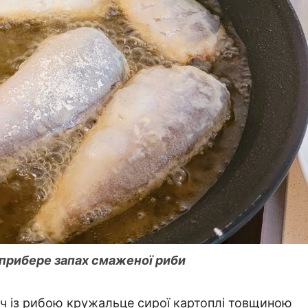
 прибере запах смаженої риби
уч із рибою кружальце сирої картоплі товщиною