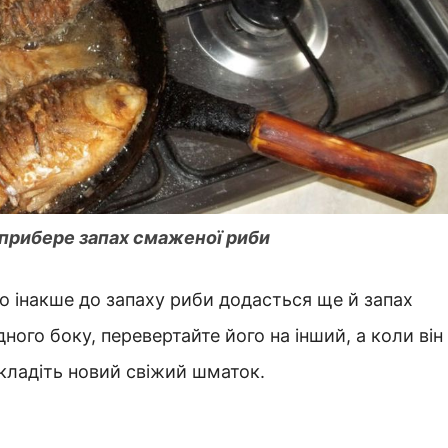
 прибере запах смаженої риби
о інакше до запаху риби додасться ще й запах
ного боку, перевертайте його на інший, а коли він
 кладіть новий свіжий шматок.