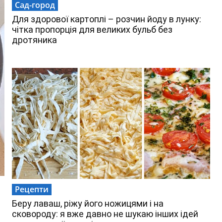
Сад-город
Для здорової картоплі – розчин йоду в лунку:
чітка пропорція для великих бульб без
дротяника
Рецепти
Беру лаваш, ріжу його ножицями і на
сковороду: я вже давно не шукаю інших ідей