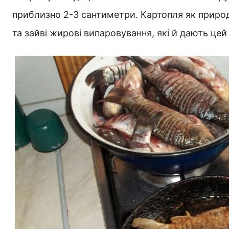
приблизно 2-3 сантиметри. Картопля як природ
та зайві жирові випаровування, які й дають цей