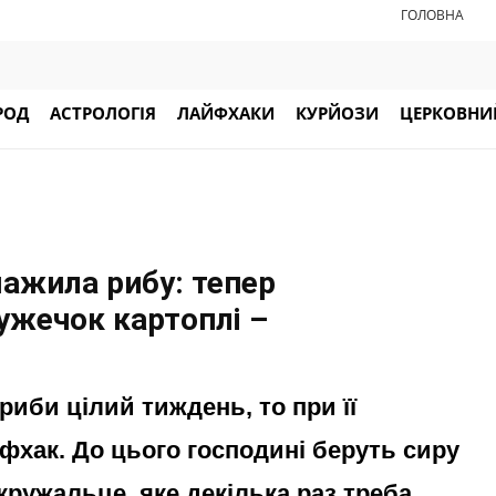
ГОЛОВНА
РОД
АСТРОЛОГІЯ
ЛАЙФХАКИ
КУРЙОЗИ
ЦЕРКОВНИЙ
мажила рибу: тепер
ружечок картоплі –
риби цілий тиждень, то при її
фхак. До цього господині беруть сиру
кружальце, яке декілька раз треба