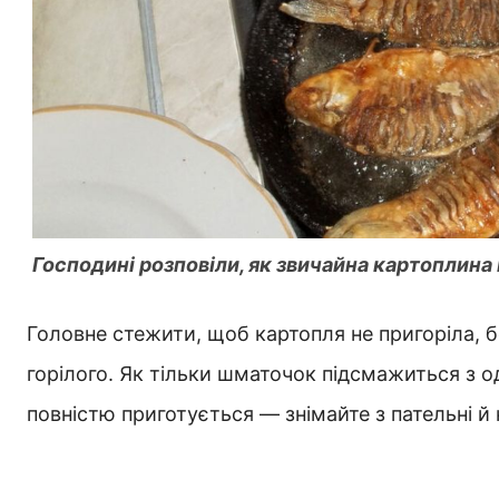
Господині розповіли, як звичайна картоплина
Головне стежити, щоб картопля не пригоріла, б
горілого. Як тільки шматочок підсмажиться з од
повністю приготується — знімайте з пательні й