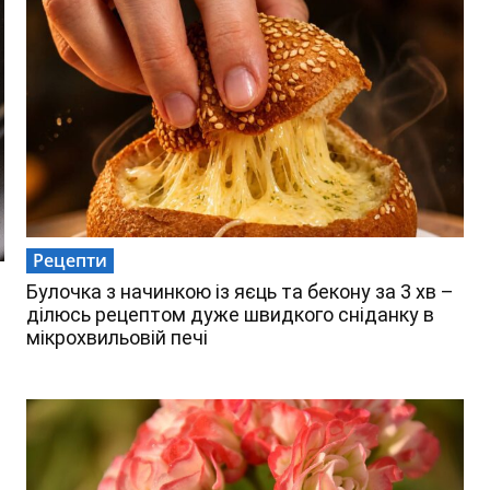
Рецепти
Булочка з начинкою із яєць та бекону за 3 хв –
ділюсь рецептом дуже швидкого сніданку в
мікрохвильовій печі