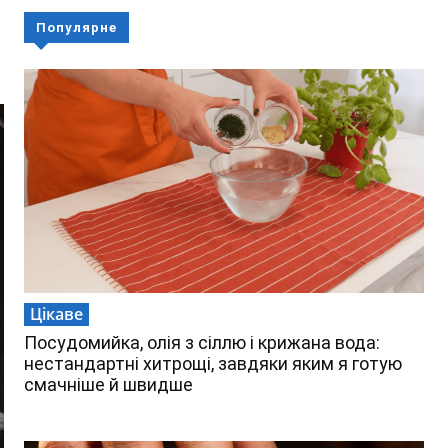
Популярне
Цікаве
Посудомийка, олія з сіллю і крижана вода:
нестандартні хитрощі, завдяки яким я готую
смачніше й швидше