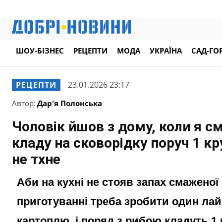
ШОУ-БІЗНЕС
РЕЦЕПТИ
МОДА
УКРАЇНА
САД-ГО
РЕЦЕПТИ
23.01.2026 23:17
Автор:
Дар'я Полонська
Чоловік йшов з дому, коли я с
кладу на сковорідку поруч 1 к
не тхне
Аби на кухні не стояв запах смаженої 
приготуванні треба зробити один лай
картоплю, і поряд з рибою кладуть 1 