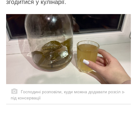
згодитися у кулінарії.
Господині розповіли, куди можна додавати розсіл з-
під консервації