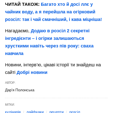
ЧИТАЙ ТАКОЖ:
Багато хто й досі ллє у
чайник воду, а я перейшла на огірковий
розсіл: так і чай смачніший, і кава міцніша!
Нагадаємо,
Додаю в розсіл 2 секретні
інгредієнти – і огірки залишаються
хрусткими навіть через пів року: сваха
навчила
Новини, інтерв’ю, цікаві історії ти знайдеш на
сайті
Добрі новини
АВТОР:
Дар'я Полонська
МІТКИ:
кулінарія
лайфхаки
рецепти
розсіл