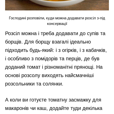
Господині розповіли, куди можна додавати розсіл з-під
консервації
Розсіл можна і треба додавати до супів та
борщів. Для борщу взагалі ідеально
підходить будь-який: і з огірків, і з кабачків,
і особливо з помідорів та перців, де був
доданий томат і різноманітні прянощі. На
основі розсолу виходять найсмачніші
розсольники та солянки.
А коли ви готуєте томатну засмажку для
макаронів чи каш, додайте туди декілька