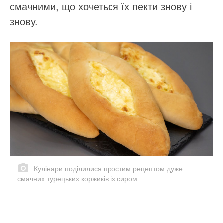
смачними, що хочеться їх пекти знову і
знову.
Кулінари поділилися простим рецептом дуже
смачних турецьких коржиків із сиром