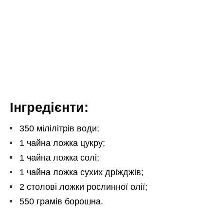
Інгредієнти:
350 мілілітрів води;
1 чайна ложка цукру;
1 чайна ложка солі;
1 чайна ложка сухих дріжджів;
2 столові ложки рослинної олії;
550 грамів борошна.