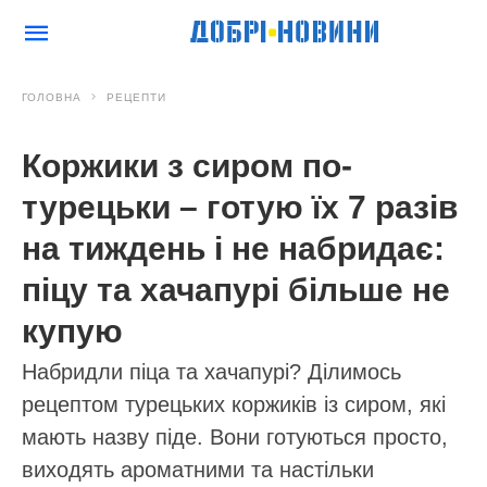
ГОЛОВНА
РЕЦЕПТИ
Коржики з сиром по-
турецьки – готую їх 7 разів
на тиждень і не набридає:
піцу та хачапурі більше не
купую
Набридли піца та хачапурі? Ділимось
рецептом турецьких коржиків із сиром, які
мають назву піде. Вони готуються просто,
виходять ароматними та настільки