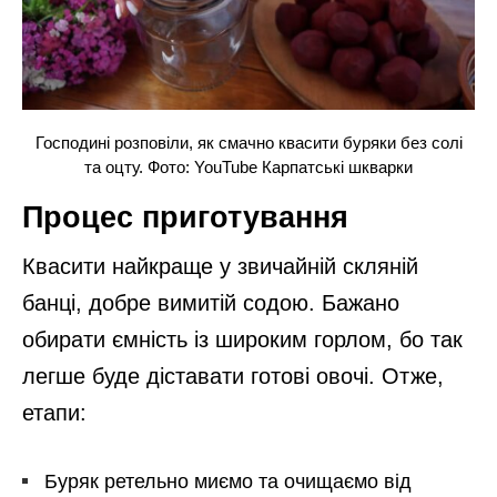
Господині розповіли, як смачно квасити буряки без солі
та оцту. Фото: YouTube Карпатські шкварки
Процес приготування
Квасити найкраще у звичайній скляній
банці, добре вимитій содою. Бажано
обирати ємність із широким горлом, бо так
легше буде діставати готові овочі. Отже,
етапи:
Буряк ретельно миємо та очищаємо від