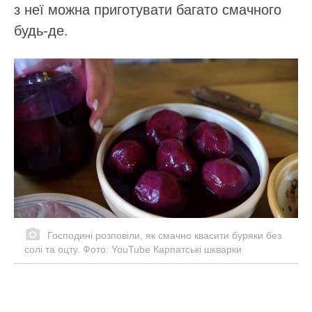
з неї можна приготувати багато смачного
будь-де.
Господині розповіли, як смачно квасити буряки без
солі та оцту. Фото: YouTube Карпатські шкварки