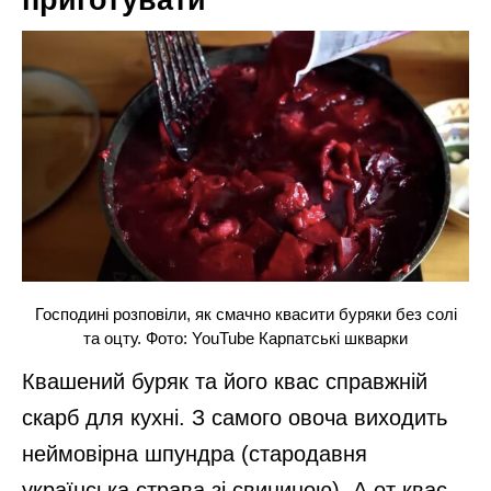
приготувати
Господині розповіли, як смачно квасити буряки без солі
та оцту. Фото: YouTube Карпатські шкварки
Квашений буряк та його квас справжній
скарб для кухні. З самого овоча виходить
неймовірна шпундра (стародавня
українська страва зі свининою). А от квас