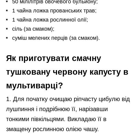
50 мілілітрів овочевого бульйону;
1 чайна ложка прованських трав;
1 чайна ложка рослинної олії;
сіль (за смаком);
суміш мелених перців (за смаком).
Як приготувати смачну
тушковану червону капусту в
мультиварці?
1. Для початку очищаю ріпчасту цибулю від
лушпиння і подрібнюю її, нарізавши
тонкими півкільцями. Викладаю її в
змащену рослинною олією чашу.