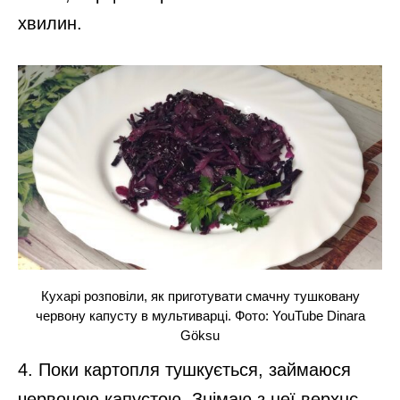
хвилин.
Кухарі розповіли, як приготувати смачну тушковану
червону капусту в мультиварці. Фото: YouTube Dinara
Göksu
4. Поки картопля тушкується, займаюся
червоною капустою. Знімаю з неї верхнє