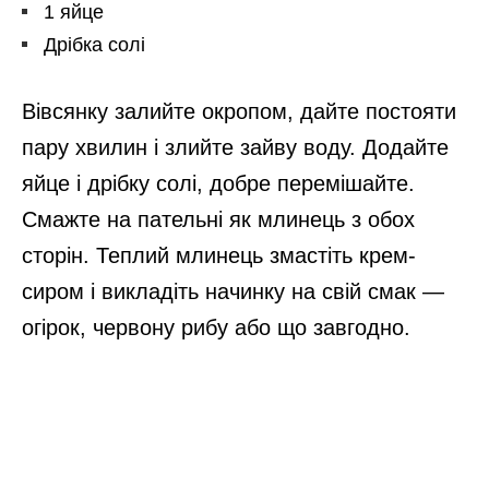
1 яйце
Дрібка солі
Вівсянку залийте окропом, дайте постояти
пару хвилин і злийте зайву воду. Додайте
яйце і дрібку солі, добре перемішайте.
Смажте на пательні як млинець з обох
сторін. Теплий млинець змастіть крем-
сиром і викладіть начинку на свій смак —
огірок, червону рибу або що завгодно.