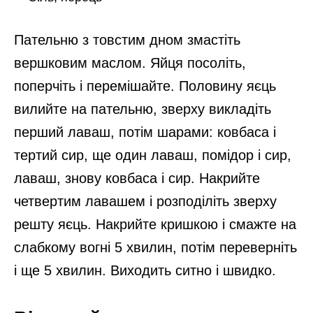
Пательню з товстим дном змастіть
вершковим маслом. Яйця посоліть,
поперчіть і перемішайте. Половину яєць
вилийте на пательню, зверху викладіть
перший лаваш, потім шарами: ковбаса і
тертий сир, ще один лаваш, помідор і сир,
лаваш, знову ковбаса і сир. Накрийте
четвертим лавашем і розподіліть зверху
решту яєць. Накрийте кришкою і смажте на
слабкому вогні 5 хвилин, потім переверніть
і ще 5 хвилин. Виходить ситно і швидко.