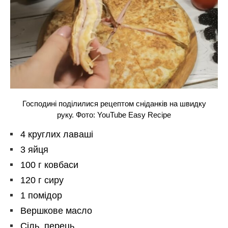
Господині поділилися рецептом сніданків на швидку
руку. Фото: YouTube Easy Recipe
4 круглих лаваші
3 яйця
100 г ковбаси
120 г сиру
1 помідор
Вершкове масло
Сіль, перець