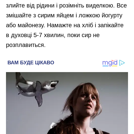
злийте від рідини і розімніть виделкою. Все
змішайте з сирим яйцем і ложкою йогурту
або майонезу. Намажте на хліб і запікайте
в духовці 5-7 хвилин, поки сир не
розплавиться.