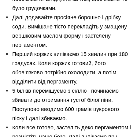
було грудочками.
Далі додавайте просіяне борошно і дрібку
соди. Вимішане тісто перекладіть у змащену
вершковим маслом форму і застелену
пергаментом.
Перший коржик випікаємо 15 хвилин при 180
градусах. Коли коржик готовий, його
обов’язково потрібно охолодити, а потім
відділити від пергаменту.
5 білків перемішуємо з сіллю і починаємо
збивати до отримання густої білої піни.
Поступово вводимо 600 грамів цукрового
піску і далі збиваємо.
Коли все готово, застеліть деко пергаментом і
розмістіть наше безе. Далі випікаємо при