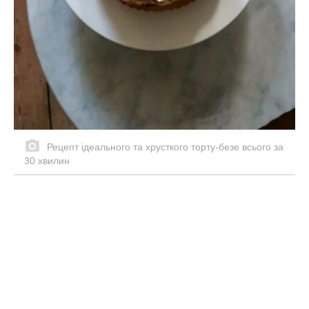
Рецепт ідеального та хрусткого торту-безе всього за
30 хвилин