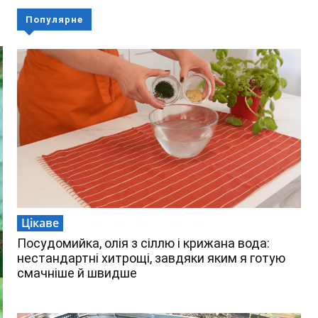
Популярне
Цікаве
Посудомийка, олія з сіллю і крижана вода:
нестандартні хитрощі, завдяки яким я готую
смачніше й швидше