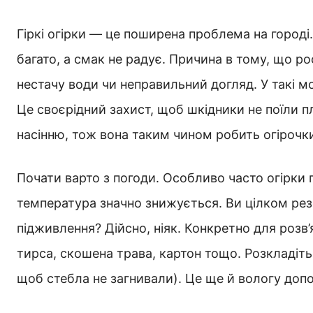
Гіркі огірки — це поширена проблема на городі.
багато, а смак не радує. Причина в тому, що р
нестачу води чи неправильний догляд. У такі м
Це своєрідний захист, щоб шкідники не поїли п
насінню, тож вона таким чином робить огірочк
Почати варто з погоди. Особливо часто огірки п
температура значно знижується. Ви цілком ре
підживлення? Дійсно, ніяк. Конкретно для розв’
тирса, скошена трава, картон тощо. Розкладіть
щоб стебла не загнивали). Це ще й вологу доп