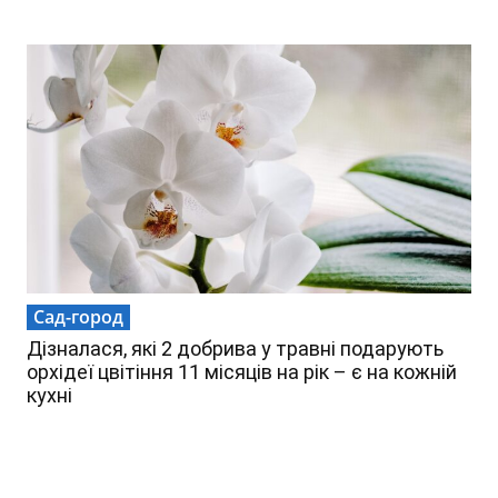
Сад-город
Дізналася, які 2 добрива у травні подарують
орхідеї цвітіння 11 місяців на рік – є на кожній
кухні