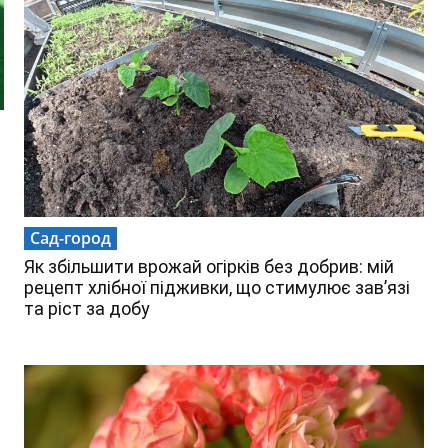
Сад-город
Як збільшити врожай огірків без добрив: мій
рецепт хлібної підживки, що стимулює зав’язі
та ріст за добу