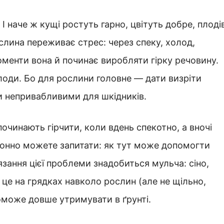
 І наче ж кущі ростуть гарно, цвітуть добре, плоді
ослина переживає стрес: через спеку, холод,
оменти вона й починає виробляти гірку речовину.
лоди. Бо для рослини головне — дати визріти
и непривабливими для шкідників.
очинають гірчити, коли вдень спекотно, а вночі
зонно можете запитати: як тут може допомогти
язання цієї проблеми знадобиться мульча: сіно,
 це на грядках навколо рослин (але не щільно,
оможе довше утримувати в ґрунті.