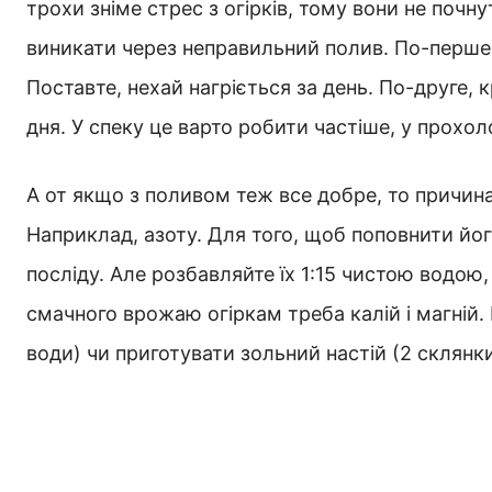
трохи зніме стрес з огірків, тому вони не почн
виникати через неправильний полив. По-перше, 
Поставте, нехай нагріється за день. По-друге, 
дня. У спеку це варто робити частіше, у прохол
А от якщо з поливом теж все добре, то причи
Наприклад, азоту. Для того, щоб поповнити йог
посліду. Але розбавляйте їх 1:15 чистою водою,
смачного врожаю огіркам треба калій і магній.
води) чи приготувати зольний настій (2 склянки