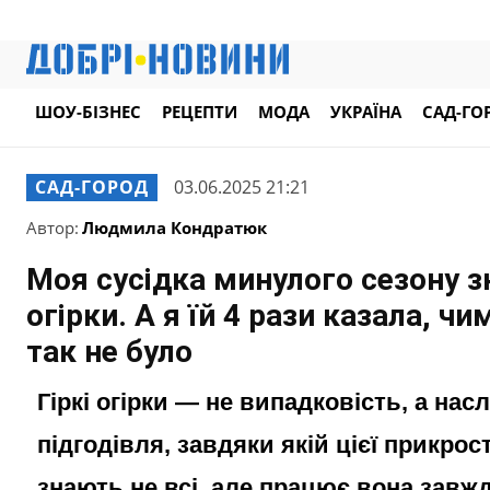
ШОУ-БІЗНЕС
РЕЦЕПТИ
МОДА
УКРАЇНА
САД-ГО
САД-ГОРОД
03.06.2025 21:21
Автор:
Людмила Кондратюк
Моя сусідка минулого сезону зн
огірки. А я їй 4 рази казала, ч
так не було
Гіркі огірки — не випадковість, а на
підгодівля, завдяки якій цієї прикрос
знають не всі, але працює вона завжд