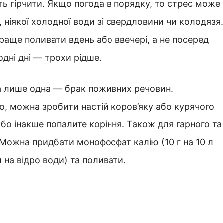
уть гірчити. Якщо погода в порядку, то стрес може
ніякої холодної води зі свердловини чи колодязя.
краще поливати вдень або ввечері, а не посеред
одні дні — трохи рідше.
на лише одна — брак поживних речовин.
о, можна зробити настій коров’яку або курячого
 бо інакше попалите коріння. Також для гарного та
 Можна придбати монофосфат калію (10 г на 10 л
 на відро води) та поливати.