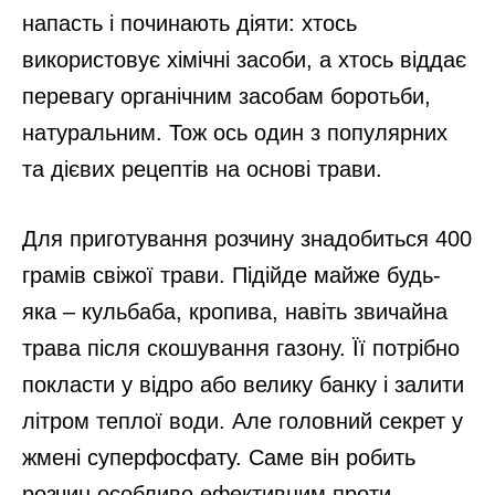
напасть і починають діяти: хтось
використовує хімічні засоби, а хтось віддає
перевагу органічним засобам боротьби,
натуральним. Тож ось один з популярних
та дієвих рецептів на основі трави.
Для приготування розчину знадобиться 400
грамів свіжої трави. Підійде майже будь-
яка – кульбаба, кропива, навіть звичайна
трава після скошування газону. Її потрібно
покласти у відро або велику банку і залити
літром теплої води. Але головний секрет у
жмені суперфосфату. Саме він робить
розчин особливо ефективним проти