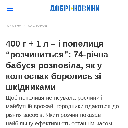
ГОЛОВНА
САД-ГОРОД
400 г + 1 л – і попелиця
“розчиниться”: 74-річна
бабуся розповіла, як у
колгоспах боролись зі
шкідниками
Щоб попелиця не псувала рослини і
майбутній врожай, городники вдаються до
різних засобів. Який розчин показав
найбільшу ефективність останнім часом –