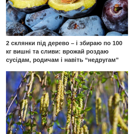
2 склянки під дерево – і збираю по 100
кг вишні та сливи: врожай роздаю
сусідам, родичам і навіть “недругам”