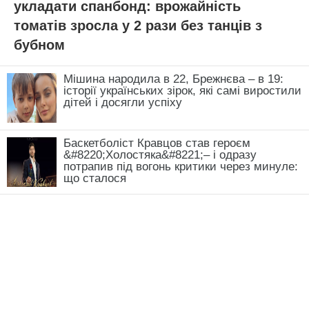
укладати спанбонд: врожайність
томатів зросла у 2 рази без танців з
бубном
Мішина народила в 22, Брежнєва – в 19:
історії українських зірок, які самі виростили
дітей і досягли успіху
Баскетболіст Кравцов став героєм
&#8220;Холостяка&#8221;– і одразу
потрапив під вогонь критики через минуле:
що сталося