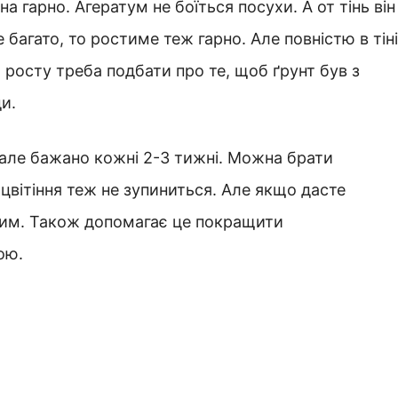
а гарно. Агератум не боїться посухи. А от тінь він
 багато, то ростиме теж гарно. Але повністю в тіні
росту треба подбати про те, щоб ґрунт був з
и.
 але бажано кожні 2-3 тижні. Можна брати
х цвітіння теж не зупиниться. Але якщо дасте
шим. Також допомагає це покращити
ою.