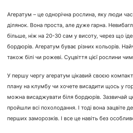
Агератум – це однорічна рослина, яку люди ча
ділянок. Вона проста, але дуже гарна. Невибагл
більше, ніж на 20-30 сам у висоту, через що і
бордюрів. Агератум буває різних кольорів. Най
також білі чи рожеві. Суцвіття цієї рослини ч
У першу чергу агератум цікавий своєю компак
плану на клумбу чи хочете висадити щось у горщ
можна висаджувати біля бордюрів. Зазвичай ц
пройшли всі похолодання. І тоді вона зацвіте д
перших заморозків. І все це навіть без особлив