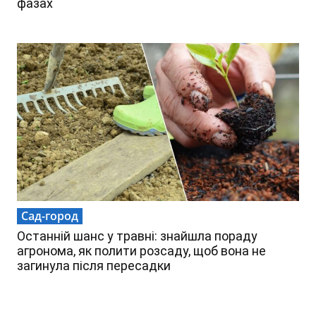
фазах
Сад-город
Останній шанс у травні: знайшла пораду
агронома, як полити розсаду, щоб вона не
загинула після пересадки