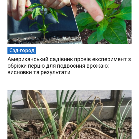
Сад-город
Американський садівник провів експеримент з
обрізки перцю для подвоєння врожаю:
висновки та результати