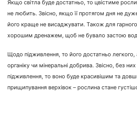
Якщо світла буде достатньо, то цвістиме рослин
не любить. Звісно, якщо її протягом дня не дуже
його краще не висаджувати. Також для гарного 
хорошим дренажем, щоб не бувало застою вод
Щодо підживлення, то його достатньо легкого,
органіку чи мінеральні добрива. Звісно, без ни
підживлення, то воно буде красивішим та дов
прищипування верхівок – рослина стане густіш