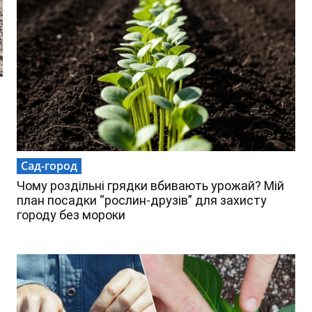
Сад-город
Чому роздільні грядки вбивають урожай? Мій
план посадки “рослин-друзів” для захисту
городу без мороки