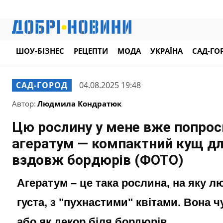
ШОУ-БІЗНЕС
РЕЦЕПТИ
МОДА
УКРАЇНА
САД-ГО
САД-ГОРОД
04.08.2025 19:48
Автор:
Людмила Кондратюк
Цю рослину у мене вже попроси
агератум — компактний кущ д
вздовж бордюрів (ФОТО)
Агератум – це така рослина, на яку л
густа, з "пухнастими" квітами. Вона 
або як декор біля бордюрів.