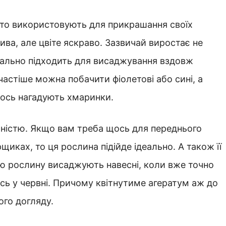
сто використовують для прикрашання своїх
ива, але цвіте яскраво. Зазвичай виростає не
деально підходить для висаджування вздовж
частіше можна побачити фіолетові або сині, а
имось нагадують хмаринки.
тністю. Якщо вам треба щось для переднього
иках, то ця рослина підійде ідеально. А також її
ю рослину висаджують навесні, коли вже точно
есь у червні. Причому квітнутиме агератум аж до
ого догляду.