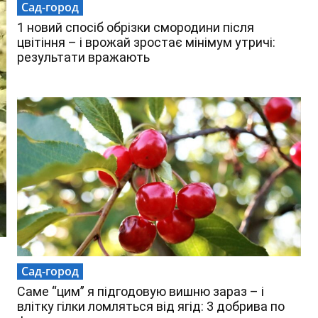
Сад-город
1 новий спосіб обрізки смородини після
цвітіння – і врожай зростає мінімум утричі:
результати вражають
Сад-город
Саме “цим” я підгодовую вишню зараз – і
.
влітку гілки ломляться від ягід: 3 добрива по