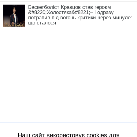
Баскетболіст Кравцов став героєм
&#8220;Холостяка&#8221;– і одразу
потрапив під вогонь критики через минуле:
що сталося
Наш сайт використовує cookies для