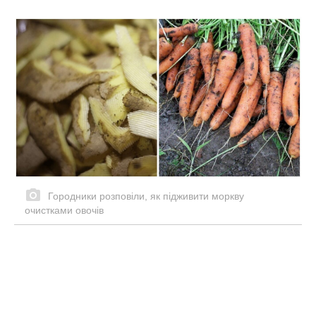
Городники розповіли, як підживити моркву
очистками овочів