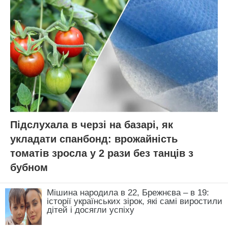
Підслухала в черзі на базарі, як
укладати спанбонд: врожайність
томатів зросла у 2 рази без танців з
бубном
Мішина народила в 22, Брежнєва – в 19:
історії українських зірок, які самі виростили
дітей і досягли успіху