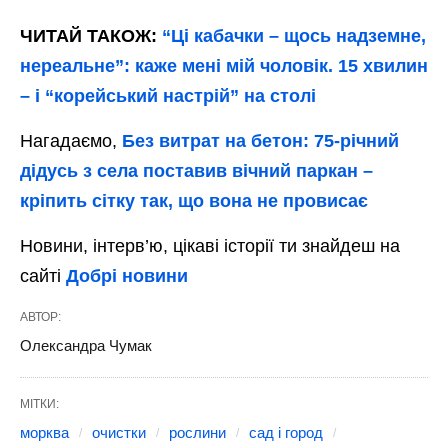
ЧИТАЙ ТАКОЖ:
“Ці кабачки – щось надземне,
нереальне”: каже мені мій чоловік. 15 хвилин
– і “корейський настрій” на столі
Нагадаємо,
Без витрат на бетон: 75-річний
дідусь з села поставив вічний паркан –
кріпить сітку так, що вона не провисає
Новини, інтерв’ю, цікаві історії ти знайдеш на
сайті
Добрі новини
АВТОР:
Олександра Чумак
МІТКИ:
морква
очистки
рослини
сад і город