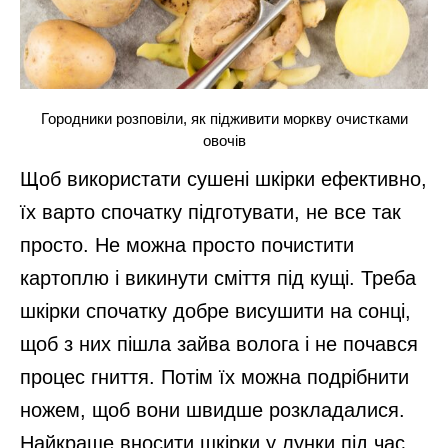
Городники розповіли, як підживити моркву очистками
овочів
Щоб використати сушені шкірки ефективно,
їх варто спочатку підготувати, не все так
просто. Не можна просто почистити
картоплю і викинути сміття під кущі. Треба
шкірки спочатку добре висушити на сонці,
щоб з них пішла зайва волога і не почався
процес гниття. Потім їх можна подрібнити
ножем, щоб вони швидше розкладалися.
Найкраще вносити шкірки у лунки під час