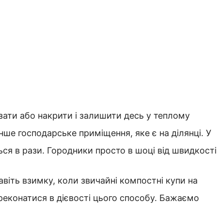
зати або накрити і залишити десь у теплому
 інше господарське приміщення, яке є на ділянці. У
я в рази. Городники просто в шоці від швидкості
віть взимку, коли звичайні компостні купи на
реконатися в дієвості цього способу. Бажаємо