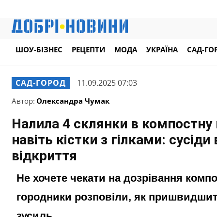
ШОУ-БІЗНЕС
РЕЦЕПТИ
МОДА
УКРАЇНА
САД-ГО
САД-ГОРОД
11.09.2025 07:03
Автор:
Олександра Чумак
Налила 4 склянки в компостну 
навіть кістки з гілками: сусіди 
відкриття
Не хочете чекати на дозрівання компо
городники розповіли, як пришвидшит
зусиль.