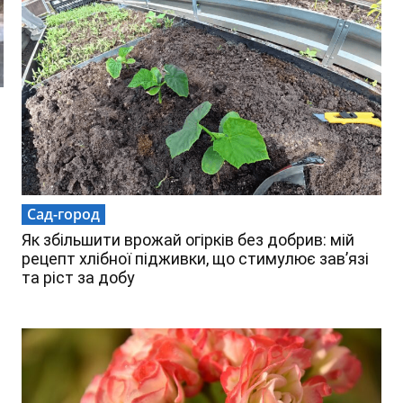
Сад-город
Як збільшити врожай огірків без добрив: мій
рецепт хлібної підживки, що стимулює зав’язі
та ріст за добу