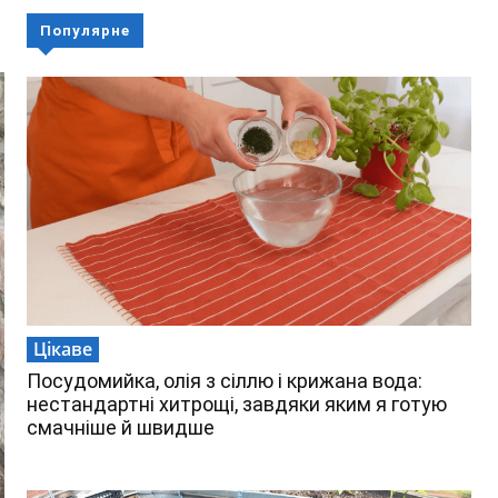
Популярне
Цікаве
Посудомийка, олія з сіллю і крижана вода:
нестандартні хитрощі, завдяки яким я готую
смачніше й швидше