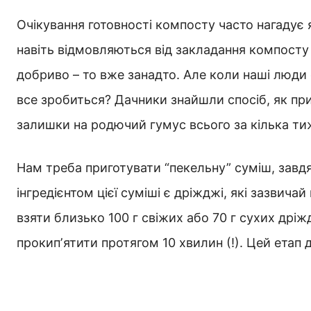
Очікування готовності компосту часто нагадує 
навіть відмовляються від закладання компосту
добриво – то вже занадто. Але коли наші люди
все зробиться? Дачники знайшли спосіб, як п
залишки на родючий гумус всього за кілька ти
Нам треба приготувати “пекельну” суміш, завд
інгредієнтом цієї суміші є дріжджі, які зазвичай
взяти близько 100 г свіжих або 70 г сухих дріжд
прокипʼятити протягом 10 хвилин (!). Цей етап