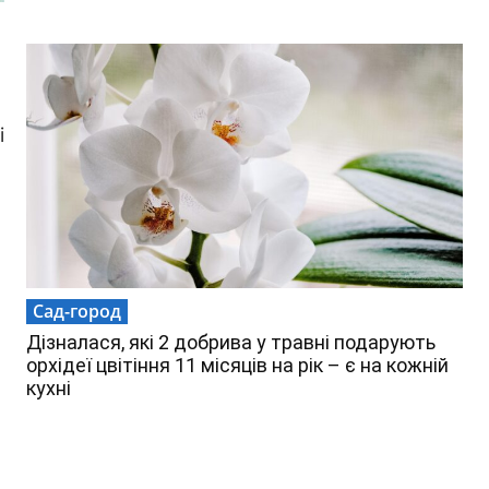
і
Сад-город
Дізналася, які 2 добрива у травні подарують
орхідеї цвітіння 11 місяців на рік – є на кожній
кухні