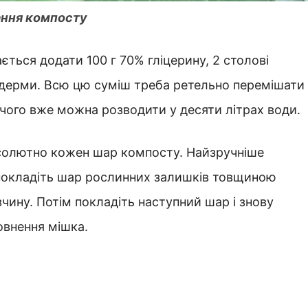
ання компосту
ться додати 100 г 70% гліцерину, 2 столові
одерми. Всю цю суміш треба ретельно перемішати 
я чого вже можна розводити у десяти літрах води.
бсолютно кожен шар компосту. Найзручніше
покладіть шар рослинних залишків товщиною
чину. Потім покладіть наступний шар і знову
овнення мішка.