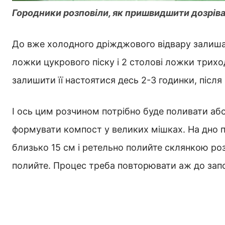
Городники розповіли, як пришвидшити дозрів
До вже холодного дріжджового відвару залишає
ложки цукрового піску і 2 столові ложки трих
залишити її настоятися десь 2-3 годинки, післ
І ось цим розчином потрібно буде поливати а
формувати компост у великих мішках. На дно 
близько 15 см і ретельно полийте склянкою роз
полийте. Процес треба повторювати аж до зап