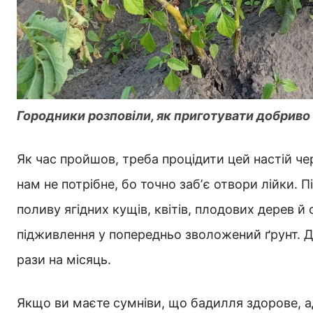
Городники розповіли, як приготувати добриво
Як час пройшов, треба процідити цей настій ч
нам не потрібне, бо точно забʼє отвори лійки.
поливу ягідних кущів, квітів, плодових дерев й
підживлення у попередньо зволожений ґрунт. Д
рази на місяць.
Якщо ви маєте сумніви, що бадилля здорове, ад