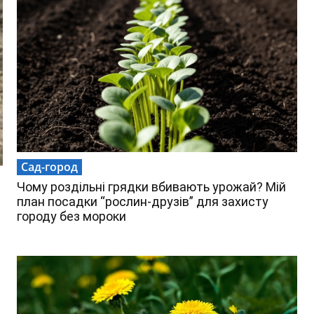
Сад-город
Чому роздільні грядки вбивають урожай? Мій
план посадки “рослин-друзів” для захисту
городу без мороки