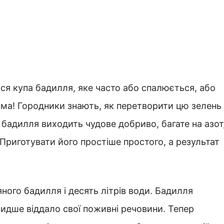
ься купа бадилля, яке часто або спалюється, або
арма! Городники знають, як перетворити цю зелень
 бадилля виходить чудове добриво, багате на азот
 Приготувати його простіше простого, а результат
ного бадилля і десять літрів води. Бадилля
идше віддало свої поживні речовини. Тепер