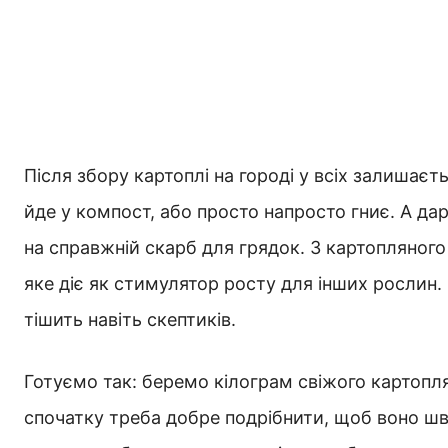
Після збору картоплі на городі у всіх залишаєт
йде у компост, або просто напросто гниє. А д
на справжній скарб для грядок. З картопляного
яке діє як стимулятор росту для інших рослин.
тішить навіть скептиків.
Готуємо так: беремо кілограм свіжого картопля
спочатку треба добре подрібнити, щоб воно шв