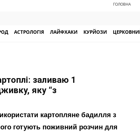
ГОЛОВНА
РОД
АСТРОЛОГІЯ
ЛАЙФХАКИ
КУРЙОЗИ
ЦЕРКОВНИЙ
ртоплі: заливаю 1
живку, яку “з
використати картопляне бадилля з
ього готують поживний розчин для
.