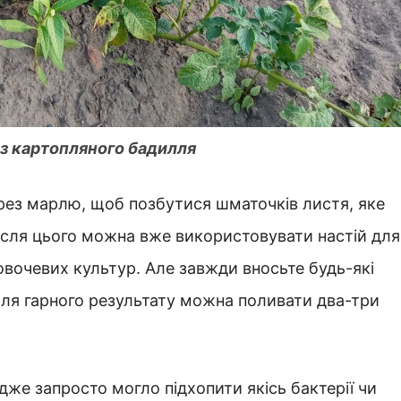
 з картопляного бадилля
ерез марлю, щоб позбутися шматочків листя, яке
 Після цього можна вже використовувати настій для
 овочевих культур. Але завжди вносьте будь-які
ля гарного результату можна поливати два-три
же запросто могло підхопити якісь бактерії чи