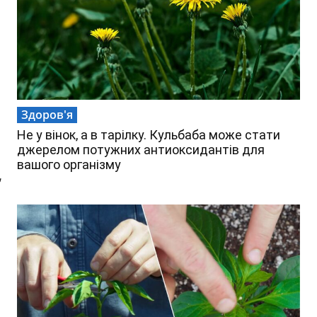
Здоров'я
Не у вінок, а в тарілку. Кульбаба може стати
джерелом потужних антиоксидантів для
вашого організму
,