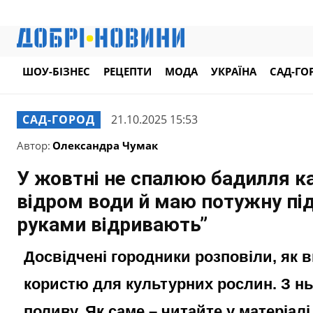
ШОУ-БІЗНЕС
РЕЦЕПТИ
МОДА
УКРАЇНА
САД-ГО
САД-ГОРОД
21.10.2025 15:53
Автор:
Олександра Чумак
У жовтні не спалюю бадилля ка
відром води й маю потужну під
руками відривають”
Досвідчені городники розповіли, як 
користю для культурних рослин. З н
поливу. Як саме – читайте у матеріалі