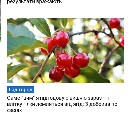
результати вражають
Сад-город
Саме “цим” я підгодовую вишню зараз – і
влітку гілки ломляться від ягід: 3 добрива по
фазах