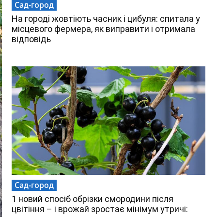
Сад-город
На городі жовтіють часник і цибуля: спитала у
місцевого фермера, як виправити і отримала
відповідь
Сад-город
1 новий спосіб обрізки смородини після
цвітіння – і врожай зростає мінімум утричі: