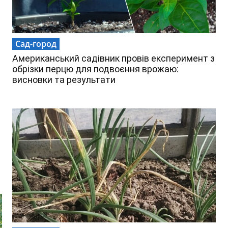
Сад-город
Американський садівник провів експеримент з
обрізки перцю для подвоєння врожаю:
висновки та результати