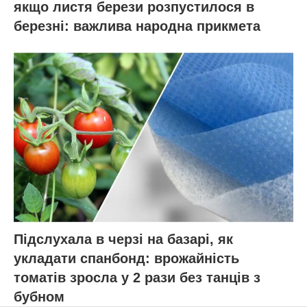
якщо листя берези розпустилося в
березні: важлива народна прикмета
Підслухала в черзі на базарі, як
укладати спанбонд: врожайність
томатів зросла у 2 рази без танців з
бубном