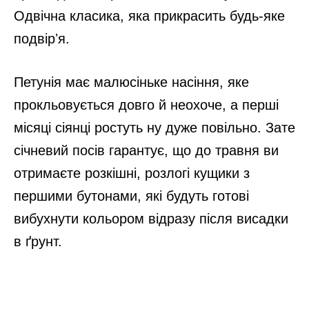
Одвічна класика, яка прикрасить будь-яке
подвірʼя.
Петунія має малюсіньке насіння, яке
прокльовується довго й неохоче, а перші
місяці сіянці ростуть ну дуже повільно. Зате
січневий посів гарантує, що до травня ви
отримаєте розкішні, розлогі кущики з
першими бутонами, які будуть готові
вибухнути кольором відразу після висадки
в ґрунт.