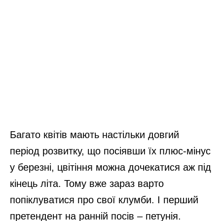
Багато квітів мають настільки довгий
період розвитку, що посіявши їх плюс-мінус
у березні, цвітіння можна дочекатися аж під
кінець літа. Тому вже зараз варто
попіклуватися про свої клумби. І перший
претендент на ранній посів – петунія.