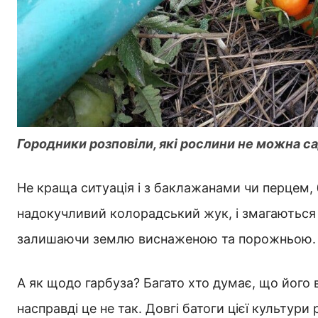
Городники розповіли, які рослини не можна с
Не краща ситуація і з баклажанами чи перцем, 
надокучливий колорадський жук, і змагаються м
залишаючи землю виснаженою та порожньою. Н
А як щодо гарбуза? Багато хто думає, що його 
насправді це не так. Довгі батоги цієї культур