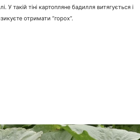
. У такій тіні картопляне бадилля витягується і
изикуєте отримати “горох”.