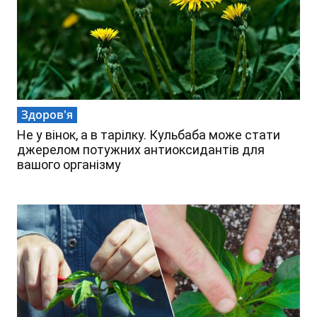
Здоров'я
Не у вінок, а в тарілку. Кульбаба може стати
джерелом потужних антиоксидантів для
вашого організму