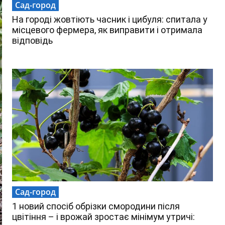
Сад-город
На городі жовтіють часник і цибуля: спитала у
місцевого фермера, як виправити і отримала
відповідь
Сад-город
1 новий спосіб обрізки смородини після
цвітіння – і врожай зростає мінімум утричі: