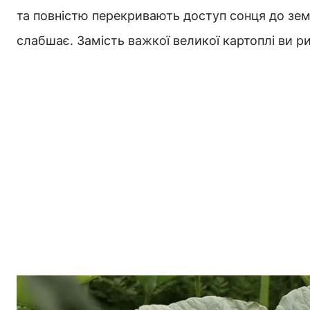
та повністю перекривають доступ сонця до землі
слабшає. Замість важкої великої картоплі ви р