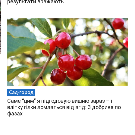
результати вражають
Сад-город
Саме “цим” я підгодовую вишню зараз – і
влітку гілки ломляться від ягід: 3 добрива по
фазах