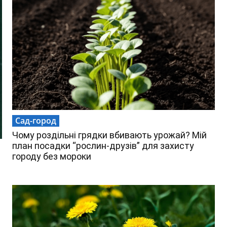
Сад-город
Чому роздільні грядки вбивають урожай? Мій
план посадки “рослин-друзів” для захисту
городу без мороки