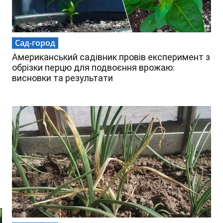
Сад-город
Американський садівник провів експеримент з
обрізки перцю для подвоєння врожаю:
висновки та результати