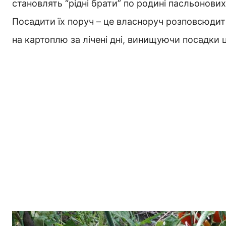
становлять “рідні брати” по родині пасльонови
Посадити їх поруч – це власноруч розповсюдит
на картоплю за лічені дні, винищуючи посадки 