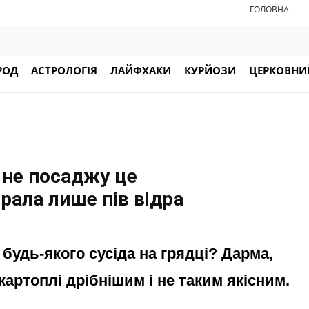
ГОЛОВНА
РОД
АСТРОЛОГІЯ
ЛАЙФХАКИ
КУРЙОЗИ
ЦЕРКОВНИЙ
– не посаджу це
брала лише пів відра
будь-якого сусіда на грядці? Дарма,
артоплі дрібнішим і не таким якісним.