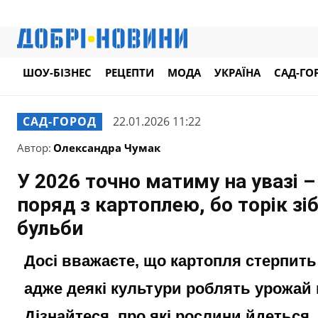
ШОУ-БІЗНЕС
РЕЦЕПТИ
МОДА
УКРАЇНА
САД-ГО
САД-ГОРОД
22.01.2026 11:22
Автор:
Олександра Чумак
У 2026 точно матиму на увазі 
поряд з картоплею, бо торік зі
бульби
Досі вважаєте, що картопля стерпить 
адже деякі культури роблять урожай к
Дізнайтеся, про які рослини йдеться.