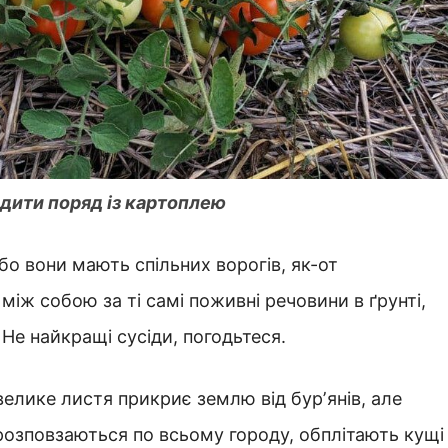
адити поряд із картоплею
бо вони мають спільних ворогів, як-от
іж собою за ті самі поживні речовини в ґрунті,
е найкращі сусіди, погодьтеся.
велике листя прикриє землю від бурʼянів, але
и розповзаються по всьому городу, обплітають кущі