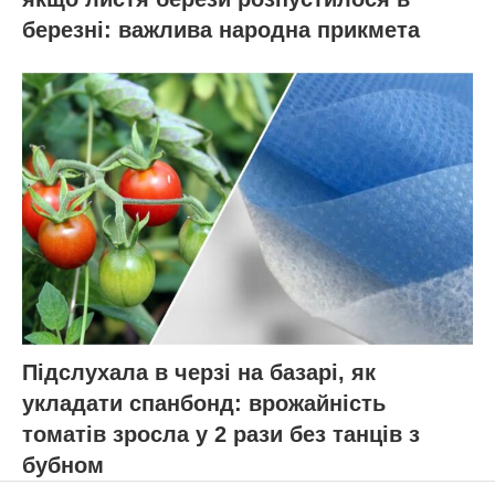
березні: важлива народна прикмета
Підслухала в черзі на базарі, як
укладати спанбонд: врожайність
томатів зросла у 2 рази без танців з
бубном