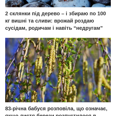
2 склянки під дерево – і збираю по 100
кг вишні та сливи: врожай роздаю
сусідам, родичам і навіть “недругам”
83-річна бабуся розповіла, що означає,
якщо листя берези розпустилося в