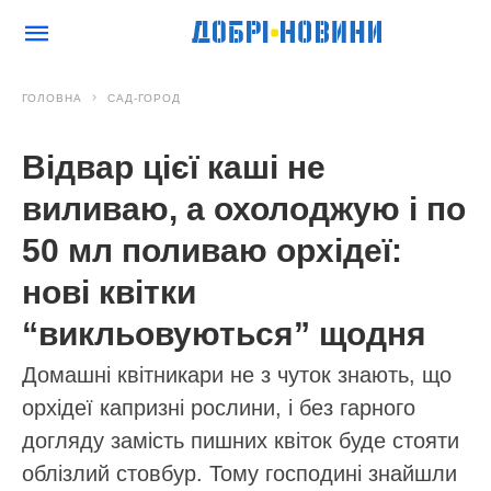
ГОЛОВНА
САД-ГОРОД
Відвар цієї каші не
виливаю, а охолоджую і по
50 мл поливаю орхідеї:
нові квітки
“викльовуються” щодня
Домашні квітникари не з чуток знають, що
орхідеї капризні рослини, і без гарного
догляду замість пишних квіток буде стояти
облізлий стовбур. Тому господині знайшли