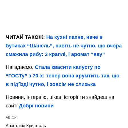
ЧИТАЙ ТАКОЖ:
На кухні пахне, наче в
бутиках “Шанель”, навіть не чутно, що вчора
смажила рибу: 3 краплі, і аромат “вау”
Нагадаємо,
Стала квасити капусту по
“ГОСТу” з 70-х: тепер вона хрумтить так, що
в під’їзді чутно, і зовсім не слизька
Новини, інтерв’ю, цікаві історії ти знайдеш на
сайті
Добрі новини
АВТОР:
Анастасія Кришталь