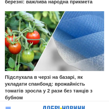
березні: важлива народна прикмета
Підслухала в черзі на базарі, як
укладати спанбонд: врожайність
томатів зросла у 2 рази без танців з
бубном