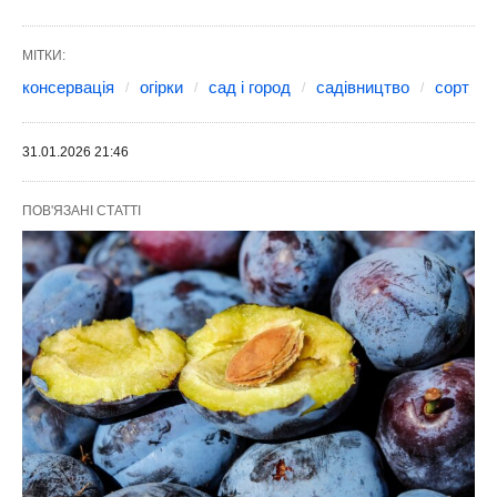
МІТКИ:
консервація
огірки
сад і город
садівництво
сорт
31.01.2026 21:46
ПОВ'ЯЗАНІ СТАТТІ