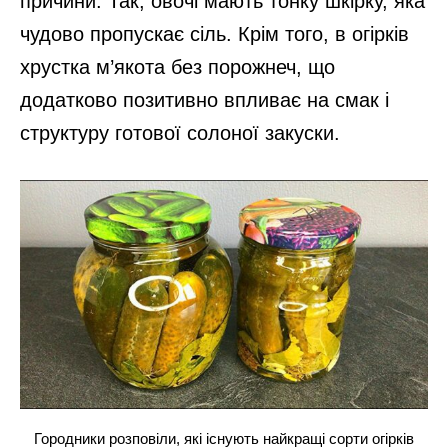
причини. Так, овочі мають тонку шкірку, яка
чудово пропускає сіль. Крім того, в огірків
хрустка м’якота без порожнеч, що
додатково позитивно впливає на смак і
структуру готової солоної закуски.
Городники розповіли, які існують найкращі сорти огірків