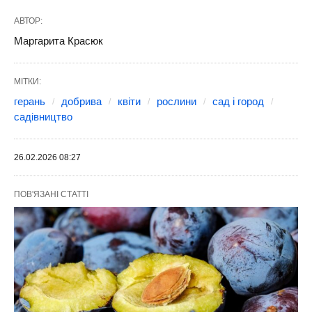
АВТОР:
Маргарита Красюк
МІТКИ:
герань
добрива
квіти
рослини
сад і город
садівництво
26.02.2026 08:27
ПОВ'ЯЗАНІ СТАТТІ