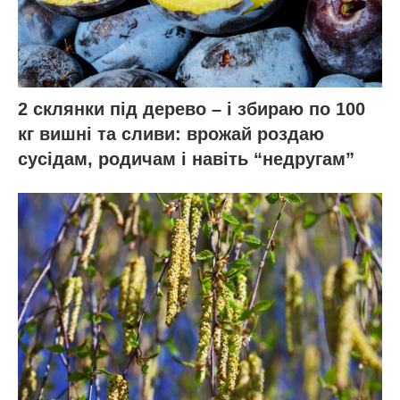
2 склянки під дерево – і збираю по 100
кг вишні та сливи: врожай роздаю
сусідам, родичам і навіть “недругам”