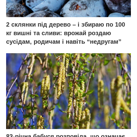
2 склянки під дерево – і збираю по 100
кг вишні та сливи: врожай роздаю
сусідам, родичам і навіть “недругам”
83-річна бабуся розповіла, що означає,