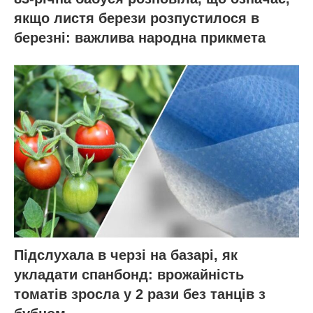
якщо листя берези розпустилося в
березні: важлива народна прикмета
Підслухала в черзі на базарі, як
укладати спанбонд: врожайність
томатів зросла у 2 рази без танців з