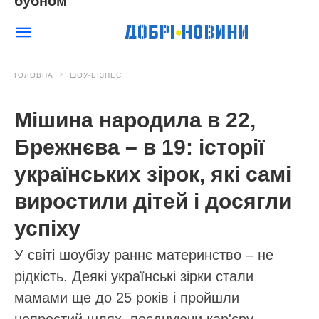
бубном