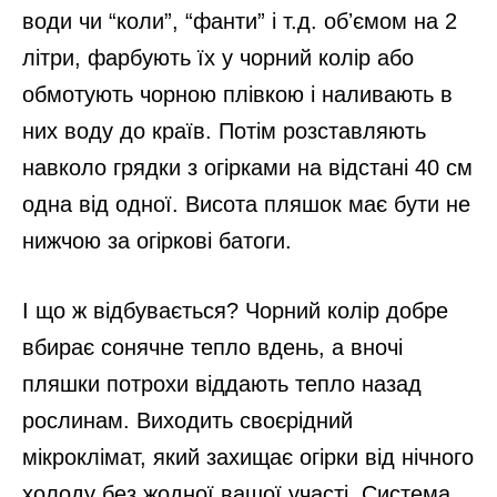
води чи “коли”, “фанти” і т.д. обʼємом на 2
літри, фарбують їх у чорний колір або
обмотують чорною плівкою і наливають в
них воду до країв. Потім розставляють
навколо грядки з огірками на відстані 40 см
одна від одної. Висота пляшок має бути не
нижчою за огіркові батоги.
І що ж відбувається? Чорний колір добре
вбирає сонячне тепло вдень, а вночі
пляшки потрохи віддають тепло назад
рослинам. Виходить своєрідний
мікроклімат, який захищає огірки від нічного
холоду без жодної вашої участі. Система