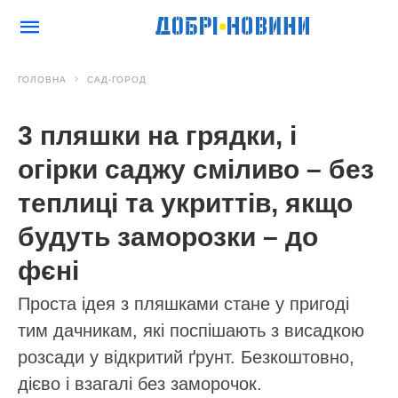
ГОЛОВНА
САД-ГОРОД
3 пляшки на грядки, і
огірки саджу сміливо – без
теплиці та укриттів, якщо
будуть заморозки – до
фєні
Проста ідея з пляшками стане у пригоді
тим дачникам, які поспішають з висадкою
розсади у відкритий ґрунт. Безкоштовно,
дієво і взагалі без заморочок.