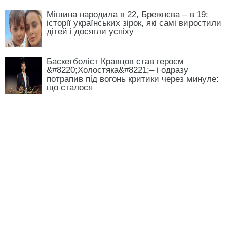
Мішина народила в 22, Брежнєва – в 19:
історії українських зірок, які самі виростили
дітей і досягли успіху
Баскетболіст Кравцов став героєм
&#8220;Холостяка&#8221;– і одразу
потрапив під вогонь критики через минуле:
що сталося