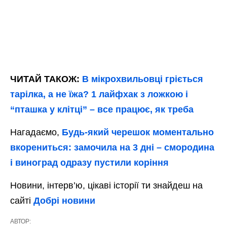
ЧИТАЙ ТАКОЖ:
В мікрохвильовці гріється
тарілка, а не їжа? 1 лайфхак з ложкою і
“пташка у клітці” – все працює, як треба
Нагадаємо,
Будь-який черешок моментально
вкорениться: замочила на 3 дні – смородина
і виноград одразу пустили коріння
Новини, інтерв’ю, цікаві історії ти знайдеш на
сайті
Добрі новини
АВТОР: