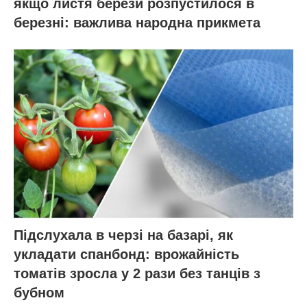
якщо листя берези розпустилося в
березні: важлива народна прикмета
Підслухала в черзі на базарі, як
укладати спанбонд: врожайність
томатів зросла у 2 рази без танців з
бубном