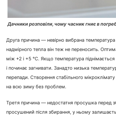
Дачники розповіли, чому часник гниє в погреб
Друга причина — невірно вибрана температура 
надмірного тепла він теж не переносить. Опти
між +2 і +5 °C. Якщо температура піднімаєтьс
і починає загнивати. Занадто низька температу
перепади. Створення стабільного мікроклімату
на всю зиму без проблем.
Третя причина — недостатня просушка перед з
просушений після збирання, у ньому залишаєть