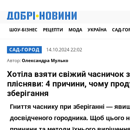
ШОУ-БІЗНЕС
РЕЦЕПТИ
МОДА
УКРАЇНА
САД-ГО
САД-ГОРОД
14.10.2024 22:02
Автор:
Олександра Мулько
Хотіла взяти свіжий часничок з
плісняви: 4 причини, чому прод
зберігання
Гниття часнику при зберіганні — яви
досвідченого городника. Щоб цього н
причини та методи їхнього вирішення