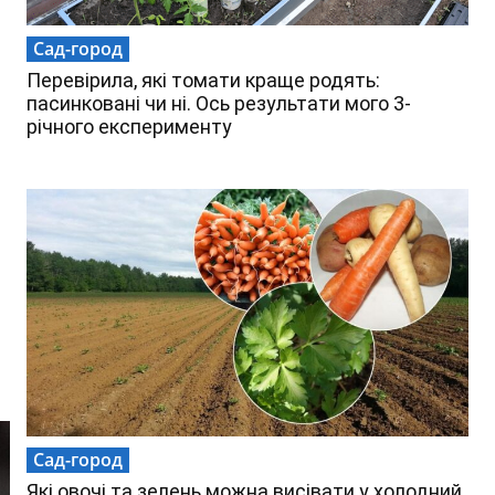
Сад-город
Перевірила, які томати краще родять:
пасинковані чи ні. Ось результати мого 3-
річного експерименту
Сад-город
Які овочі та зелень можна висівати у холодний