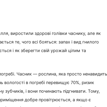
илля, виростили здорові голівки часнику, але як
ається те, чого всі бояться: запах і вид гнилого
ється і як зберегти свій урожай цілим та
погребі. Часник — рослина, яка просто ненавидит
нь вологості в погребі перевищує 70%, ризик
у зубчиків, і вони починають підгнивати. Тому,
 приміщення добре провітрюється, а якщо є