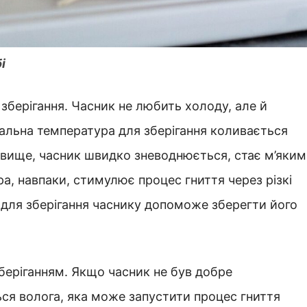
і
зберігання. Часник не любить холоду, але й
мальна температура для зберігання коливається
я вище, часник швидко зневоднюється, стає м’яким
ра, навпаки, стимулює процес гниття через різкі
 для зберігання часнику допоможе зберегти його
беріганням. Якщо часник не був добре
ся волога, яка може запустити процес гниття