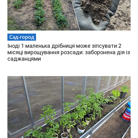
Сад-город
Іноді 1 маленька дрібниця може зіпсувати 2
місяці вирощування розсади: заборонена дія із
саджанцями
ь