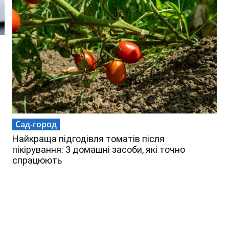
Сад-город
Найкраща підгодівля томатів після
пікірування: 3 домашні засоби, які точно
спрацюють