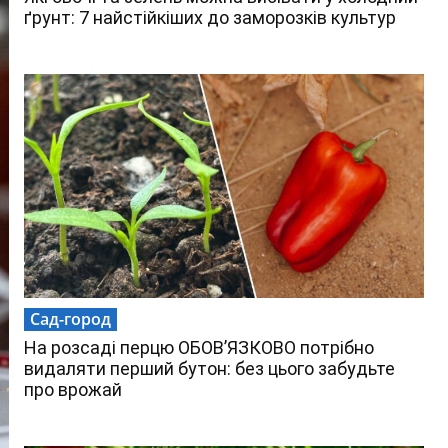
ґрунт: 7 найстійкіших до заморозків культур
Сад-город
На розсаді перцю ОБОВ’ЯЗКОВО потрібно
видаляти перший бутон: без цього забудьте
про врожай