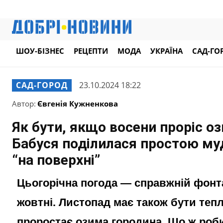
ШОУ-БІЗНЕС
РЕЦЕПТИ
МОДА
УКРАЇНА
САД-ГО
САД-ГОРОД
23.10.2024 18:22
Автор:
Євгенія Кужненкова
Як бути, якщо восени проріс о
Бабуся поділилася простою му
“на поверхні”
Цьогорічна погода — справжній фонта
жовтні. Листопад має також бути теп
проростає озима городина. Що ж роби