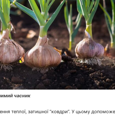
озимий часник
ння теплої, затишної “ковдри”. У цьому допомож