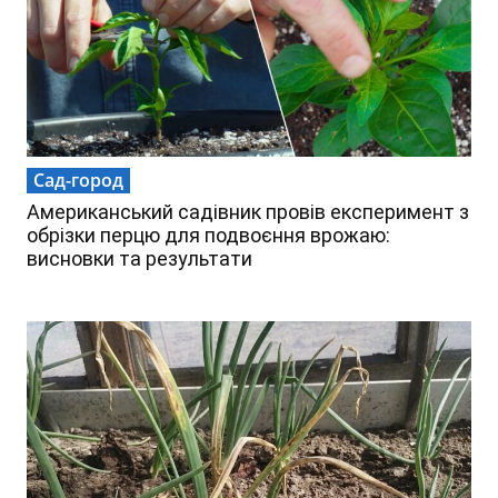
Сад-город
Американський садівник провів експеримент з
обрізки перцю для подвоєння врожаю:
висновки та результати