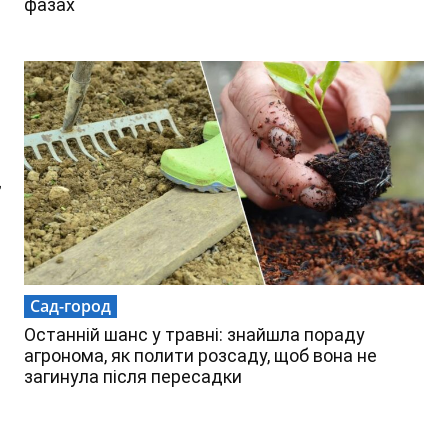
фазах
”
Сад-город
Останній шанс у травні: знайшла пораду
агронома, як полити розсаду, щоб вона не
загинула після пересадки