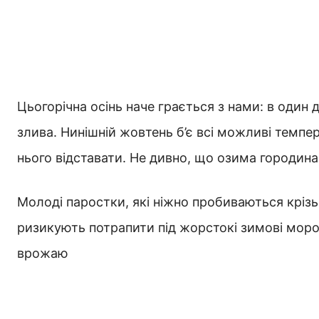
Цьогорічна осінь наче грається з нами: в один 
злива. Нинішній жовтень б’є всі можливі темпер
нього відставати. Не дивно, що озима городин
Молоді паростки, які ніжно пробиваються крізь
ризикують потрапити під жорстокі зимові мороз
врожаю