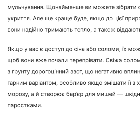
мульчування. Щонайменше ви можете зібрати о
укриття. Але ще краще буде, якщо до цієї прир
вони надійно тримають тепло, а також віддают
Якщо у вас є доступ до сіна або соломи, їх мо
щоб вони вже почали перепрівати. Свіжа солома
з ґрунту дорогоцінний азот, що негативно впли
гарним варіантом, особливо якщо змішати її з 
морозу, а й створює бар’єр для мишей — шкід
паростками.