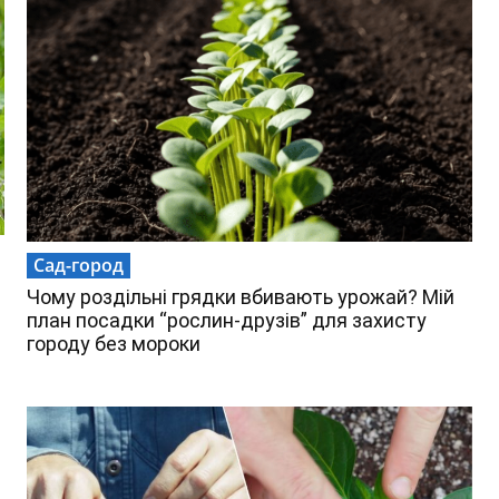
Сад-город
Чому роздільні грядки вбивають урожай? Мій
план посадки “рослин-друзів” для захисту
городу без мороки