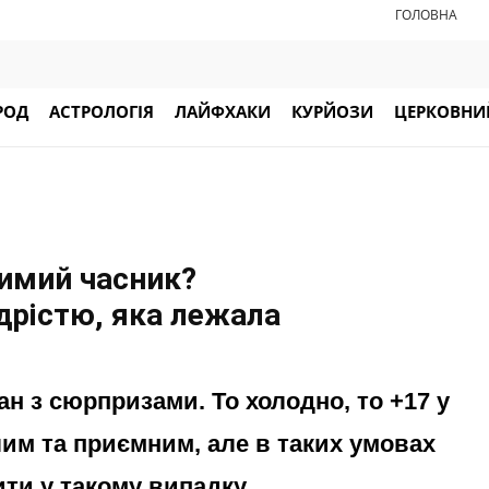
ГОЛОВНА
РОД
АСТРОЛОГІЯ
ЛАЙФХАКИ
КУРЙОЗИ
ЦЕРКОВНИЙ
зимий часник?
дрістю, яка лежала
н з сюрпризами. То холодно, то +17 у
лим та приємним, але в таких умовах
ти у такому випадку.