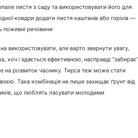
пале листя з саду та використовувати його для
одної ковдри додати листя каштанів або горіхів —
ь поживні речовини
жна використовувати, але варто звернути увагу,
, хоч і здається ефективною, насправді “забирає
не на розвиток часнику. Тирса теж може стати
хвоєю. Така комбінація не лише захищає ґрунт від
ників, що люблять ласувати молодими