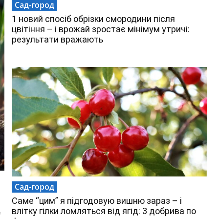
Сад-город
1 новий спосіб обрізки смородини після
цвітіння – і врожай зростає мінімум утричі:
результати вражають
Сад-город
Саме “цим” я підгодовую вишню зараз – і
влітку гілки ломляться від ягід: 3 добрива по
е