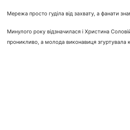
Мережа просто гуділа від захвату, а фанати зн
Минулого року відзначилася і Христина Соловій.
проникливо, а молода виконавиця згуртувала к