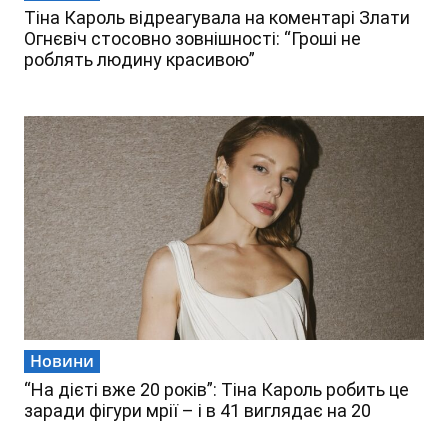
Тіна Кароль відреагувала на коментарі Злати
Огнєвіч стосовно зовнішності: “Гроші не
роблять людину красивою”
Новини
“На дієті вже 20 років”: Тіна Кароль робить це
заради фігури мрії – і в 41 виглядає на 20