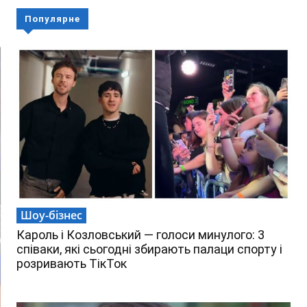
Популярне
Шоу-бізнес
Кароль і Козловський — голоси минулого: 3
співаки, які сьогодні збирають палаци спорту і
розривають ТікТок