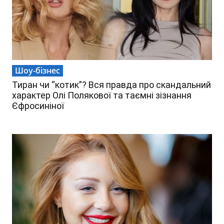
Шоу-бізнес
Тиран чи “котик”? Вся правда про скандальний
характер Олі Полякової та таємні зізнання
Єфросиніної