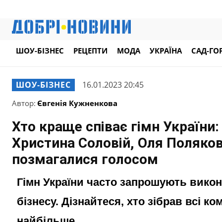
ШОУ-БІЗНЕС
РЕЦЕПТИ
МОДА
УКРАЇНА
САД-ГО
ШОУ-БІЗНЕС
16.01.2023 20:45
Автор:
Євгенія Кужненкова
Хто краще співає гімн України:
Христина Соловій, Оля Полякова
позмагалися голосом
Гімн України часто запрошують викон
бізнесу. Дізнайтеся, хто зібрав всі 
найбільше.