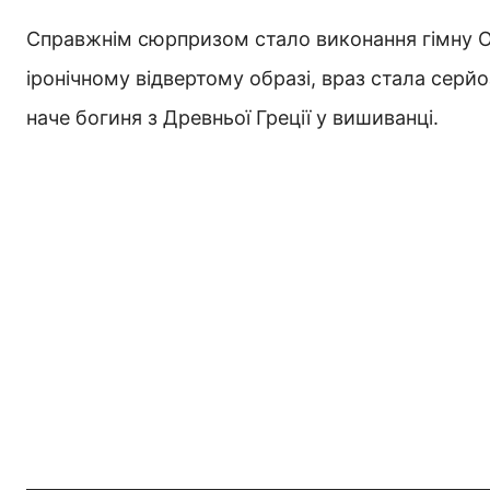
Справжнім сюрпризом стало виконання гімну Ол
іронічному відвертому образі, враз стала серй
наче богиня з Древньої Греції у вишиванці.