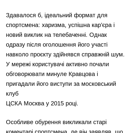
Як дві краплі води. 5 дітей
знаменитостей, які успадкували
зовнішність батьків: Полякови, Кравець
і ще троє