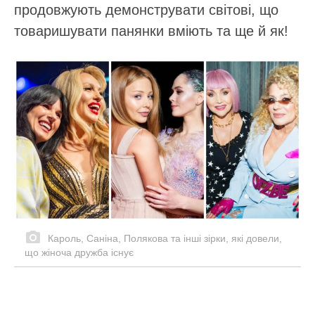
продовжують демонструвати світові, що
товаришувати панянки вміють та ще й як!
Кароль, Саніна, Полякова та інші зірки, які довели,
що жіноча дружба існує