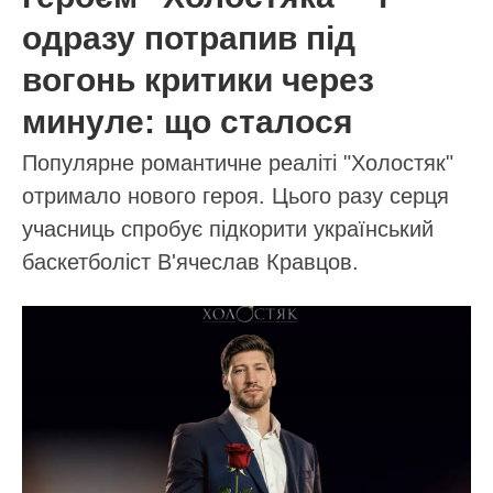
22.08.2023 22:13
ПОВ'ЯЗАНІ СТАТТІ
Марічка Падалко стала журналісткою
випадково: зірка “1+1” розповіла