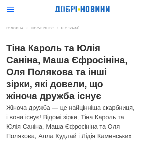
ГОЛОВНА
ШОУ-БІЗНЕС
БІОГРАФІЇ
Тіна Кароль та Юлія
Саніна, Маша Єфросініна,
Оля Полякова та інші
зірки, які довели, що
жіноча дружба існує
Жіноча дружба — це найцінніша скарбниця,
і вона існує! Відомі зірки, Тіна Кароль та
Юлія Саніна, Маша Єфросініна та Оля
Полякова, Алла Кудлай і Лідія Каменських