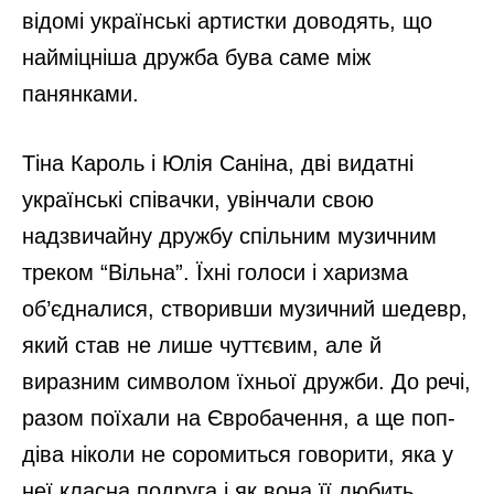
відомі українські артистки доводять, що
найміцніша дружба бува саме між
панянками.
Тіна Кароль і Юлія Саніна, дві видатні
українські співачки, увінчали свою
надзвичайну дружбу спільним музичним
треком “Вільна”. Їхні голоси і харизма
об’єдналися, створивши музичний шедевр,
який став не лише чуттєвим, але й
виразним символом їхньої дружби. До речі,
разом поїхали на Євробачення, а ще поп-
діва ніколи не соромиться говорити, яка у
неї класна подруга і як вона її любить.