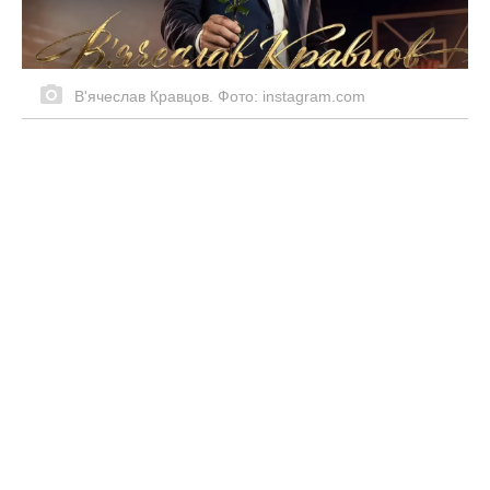
потаємне про Лілію Подкопаєву
Наталія Могилевська могла стати
мамою у червні: факти, які вказують на
таємну вагітність і пологи артистки