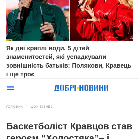
ЧИТАЙ ТАКОЖ:
“Буде якийсь чоловік, і не
один”: донька Олі Полякової стала
тарологом і наворожила Тіні Кароль кохання
Нагадаємо,
“33 мільйони невеликі гроші”:
скільки заробляє Юрій Горбунов, якому
треба прогодувати 4 дітей від різних жінок
Новини, інтерв’ю, цікаві історії ти знайдеш на
сайті
Добрі новини
АВТОР:
Євгенія Кужненкова
МІТКИ:
Лідія Каменських
Маша Єфросиніна
Оля Полякова
Тіна Кароль
Юлія Саніна